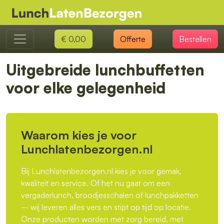
€ 0,00
Offerte
Bestellen
Uitgebreide lunchbuffetten
voor elke gelegenheid
Waarom kies je voor
Lunchlatenbezorgen.nl
Bij Lunchlatenbezorgen.nl kies je voor gemak,
kwaliteit en service. Of het nu gaat om een
vergaderlunch, broodjesschalen of lunchpakketten
– wij leveren alles vers en stipt op tijd op locatie.
Onze producten worden met zorg bereid, met