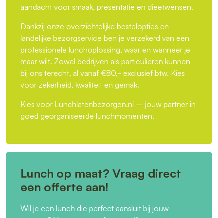
aandacht voor smaak, presentatie en dieetwensen.
Dankzij onze overzichtelijke bestelopties en
landelijke bezorgservice ben je verzekerd van een
professionele lunchoplossing, waar en wanneer je
maar wilt. Zowel bedrijven als particulieren kunnen
bij ons terecht, al vanaf €80,- exclusief btw. Kies
voor zekerheid, kwaliteit en gemak.
Kies voor Lunchlatenbezorgen.nl – jouw partner in
goed georganiseerde lunchmomenten.
Lunch op maat? Vraag direct
een offerte aan!
Wil je een lunch die perfect aansluit bij jouw