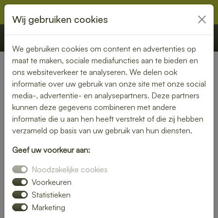
Wij gebruiken cookies
€ 0,00
Offerte
Bestellen
We gebruiken cookies om content en advertenties op
maat te maken, sociale mediafuncties aan te bieden en
ons websiteverkeer te analyseren. We delen ook
Winkelwagen
informatie over uw gebruik van onze site met onze social
media-, advertentie- en analysepartners. Deze partners
kunnen deze gegevens combineren met andere
informatie die u aan hen heeft verstrekt of die zij hebben
Momenteel staan er nog geen producten in uw
verzameld op basis van uw gebruik van hun diensten.
winkelwagen.
Geef uw voorkeur aan:
Noodzakelijke cookies
Kortingscode
Voorkeuren
Toepassen
Statistieken
Marketing