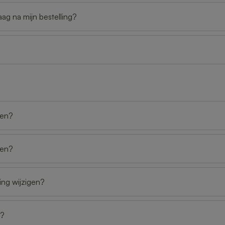
aag na mijn bestelling?
gen?
gen?
ing wijzigen?
n?