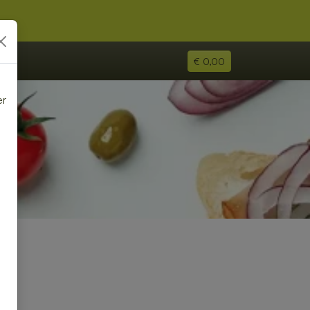
€ 0,00
er
e