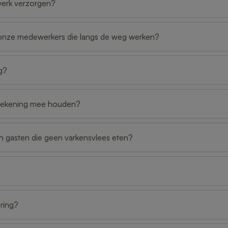
werk verzorgen?
n onze medewerkers die langs de weg werken?
ng?
er rekening mee houden?
en gasten die geen varkensvlees eten?
ering?