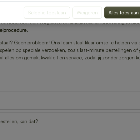
 vragen kunt hebben over het bestellen en laten bezorgen van e
lgestelde vragen voor je op een rij gezet. Denk aan vragen zoa
Selectie toestaan
Weigeren
Alles toestaan
aatsen?", "Kan ik rekening houden met allergieën of dieetwensen?
r om iedereen een zorgeloze en smaakvolle lunchervaring te bie
elprocedure.
st staat? Geen probleem! Ons team staat klaar om je te helpen via 
 spelen op speciale verzoeken, zoals last-minute bestellingen of
 alles om gemak, kwaliteit en service, zodat jij zonder zorgen k
bestellen, kan dat?