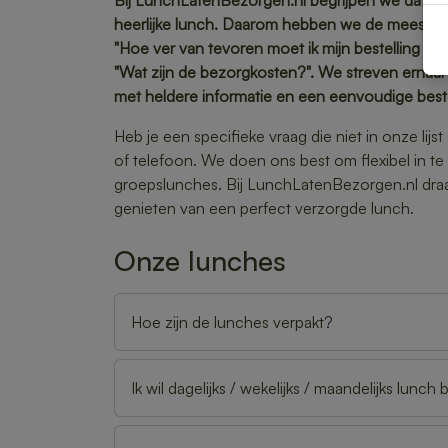
Bij LunchLatenBezorgen.nl begrijpen we dat je
heerlijke lunch. Daarom hebben we de meest vee
"Hoe ver van tevoren moet ik mijn bestelling pl
"Wat zijn de bezorgkosten?". We streven ernaa
met heldere informatie en een eenvoudige best
Heb je een specifieke vraag die niet in onze lij
of telefoon. We doen ons best om flexibel in te
groepslunches. Bij LunchLatenBezorgen.nl draait
genieten van een perfect verzorgde lunch.
Onze lunches
Hoe zijn de lunches verpakt?
Ik wil dagelijks / wekelijks / maandelijks lunch 