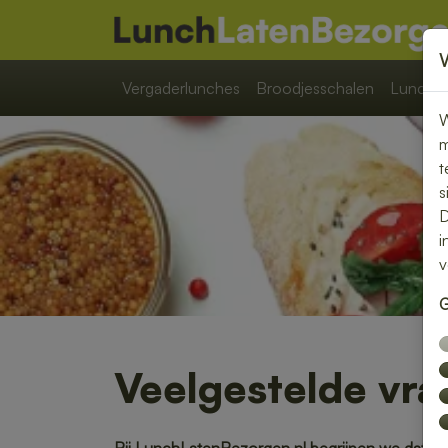
Vergaderlunches
Broodjesschalen
Lunchpa
W
m
t
s
D
i
v
G
Veelgestelde vr