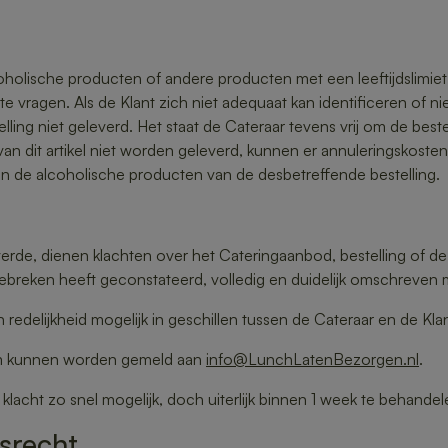
lcoholische producten of andere producten met een leeftijdslimi
 te vragen. Als de Klant zich niet adequaat kan identificeren of n
ng niet geleverd. Het staat de Cateraar tevens vrij om de bestell
 dit artikel niet worden geleverd, kunnen er annuleringskosten
an de alcoholische producten van de desbetreffende bestelling.
rde, dienen klachten over het Cateringaanbod, bestelling of 
ebreken heeft geconstateerd, volledig en duidelijk omschreven m
lijkheid mogelijk in geschillen tussen de Cateraar en de Klant, 
rm kunnen worden gemeld aan
info@LunchLatenBezorgen.nl
.
cht zo snel mogelijk, doch uiterlijk binnen 1 week te behandel
msrecht