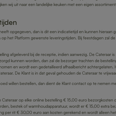
ijken wij uit naar een landelijke keuken met een eigen assortime
tijden
 heeft opgegeven, dan is dit een indicatietijd en kunnen hieraa
op het Platform gewenste leveringstijden. Bij feestdagen zal de 
elling afgeleverd bij de receptie, indien aanwezig. De Cateraar is
zorgd kunnen worden, dan zal de bezorger trachten de bestelling 
enomen en wordt een gedetailleerd afhaalbericht achtergelaten. H
 Cateraar. De Klant is in dat geval gehouden de Cateraar te vrijwa
oed willen bestellen, dan dient de Klant contact op te nemen m
teraar op elke online bestelling € 15,00 euro bezorgkosten doo
rden, bestek of warmhoudapparatuur, wordt er € 15,00 extra bez
ng per rit € 30,00 euro aan kosten gerekend en wordt alleen he