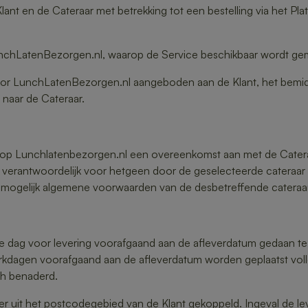
nt en de Cateraar met betrekking tot een bestelling via het Pl
LunchLatenBezorgen.nl, waarop de Service beschikbaar wordt ge
or LunchLatenBezorgen.nl aangeboden aan de Klant, het bemidd
naar de Cateraar.
ng op Lunchlatenbezorgen.nl een overeenkomst aan met de Cater
 verantwoordelijk voor hetgeen door de geselecteerde cateraar
ogelijk algemene voorwaarden van de desbetreffende cateraar 
r de dag voor levering voorafgaand aan de afleverdatum gedaan 
erkdagen voorafgaand aan de afleverdatum worden geplaatst voll
sch benaderd.
er uit het postcodegebied van de Klant gekoppeld. Ingeval de le