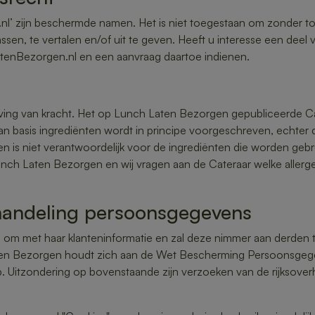
nl’ zijn beschermde namen. Het is niet toegestaan om zonder 
ssen, te vertalen en/of uit te geven. Heeft u interesse een deel
tenBezorgen.nl en een aanvraag daartoe indienen.
ing van kracht. Het op Lunch Laten Bezorgen gepubliceerde Ca
an basis ingrediënten wordt in principe voorgeschreven, echter 
 is niet verantwoordelijk voor de ingrediënten die worden gebru
unch Laten Bezorgen en wij vragen aan de Cateraar welke allerg
ehandeling persoonsgegevens
om met haar klanteninformatie en zal deze nimmer aan derden ter
ten Bezorgen houdt zich aan de Wet Bescherming Persoonsge
. Uitzondering op bovenstaande zijn verzoeken van de rijksoverh