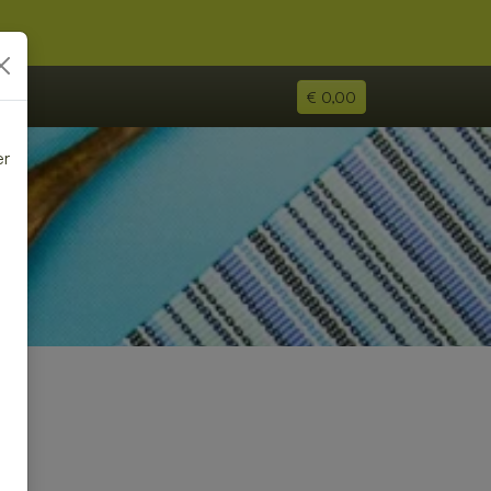
€ 0,00
er
e