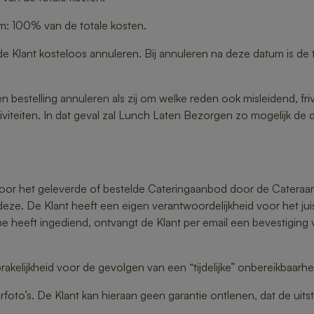
 100% van de totale kosten.
e Klant kosteloos annuleren. Bij annuleren na deze datum is de 
estelling annuleren als zij om welke reden ook misleidend, frivoo
tiviteiten. In dat geval zal Lunch Laten Bezorgen zo mogelijk de
 voor het geleverde of bestelde Cateringaanbod door de Cateraar. 
deze. De Klant heeft een eigen verantwoordelijkheid voor het jui
ne heeft ingediend, ontvangt de Klant per email een bevestiging v
kelijkheid voor de gevolgen van een “tijdelijke” onbereikbaarhei
to’s. De Klant kan hieraan geen garantie ontlenen, dat de uitstra