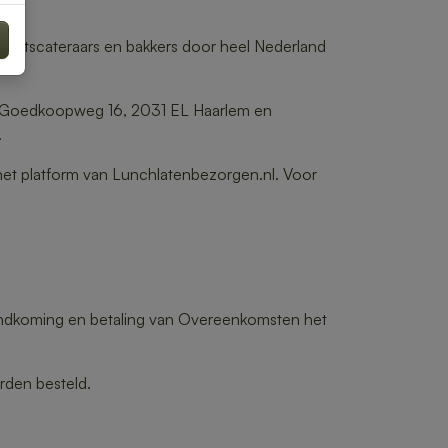
iteitscateraars en bakkers door heel Nederland
er Goedkoopweg 16, 2031 EL Haarlem en
.
het platform van Lunchlatenbezorgen.nl. Voor
tandkoming en betaling van Overeenkomsten het
rden besteld.