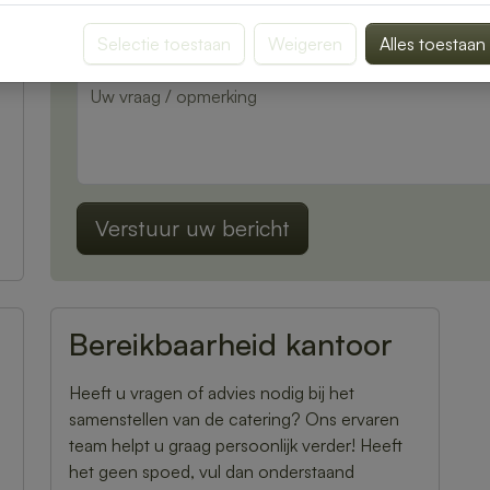
Selectie toestaan
Weigeren
Alles toestaan
Verstuur uw bericht
Bereikbaarheid kantoor
Heeft u vragen of advies nodig bij het
samenstellen van de catering? Ons ervaren
team helpt u graag persoonlijk verder! Heeft
het geen spoed, vul dan onderstaand