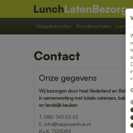
Vergaderlunches
Broodjesschalen
Lunchpa
W
m
t
Contact
s
D
i
Onze gegevens
v
G
Wij bezorgen door heel Nederland en België
in samenwerking met lokale cateraars, bakker
en landelijk keuken
T. 085-743 03 62
E. info@hapjesaanhuis.nl
K.v.K. 71311084