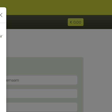
€ 0,00
er
e