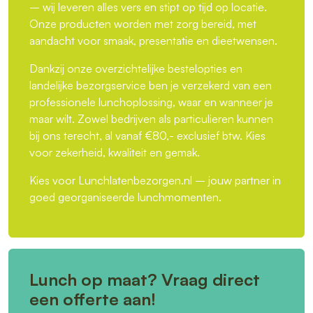
– wij leveren alles vers en stipt op tijd op locatie.
Onze producten worden met zorg bereid, met
aandacht voor smaak, presentatie en dieetwensen.
Dankzij onze overzichtelijke bestelopties en
landelijke bezorgservice ben je verzekerd van een
professionele lunchoplossing, waar en wanneer je
maar wilt. Zowel bedrijven als particulieren kunnen
bij ons terecht, al vanaf €80,- exclusief btw. Kies
voor zekerheid, kwaliteit en gemak.
Kies voor Lunchlatenbezorgen.nl – jouw partner in
goed georganiseerde lunchmomenten.
Lunch op maat? Vraag direct
een offerte aan!