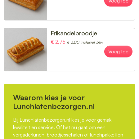
Voeg toe
Frikandelbroodje
€ 2,75
€ 3,00 inclusief btw
Voeg toe
Waarom kies je voor
Lunchlatenbezorgen.nl
Bij Lunchlatenbezorgen.nl kies je voor gemak,
kwaliteit en service. Of het nu gaat om een
vergaderlunch, broodjesschalen of lunchpakketten