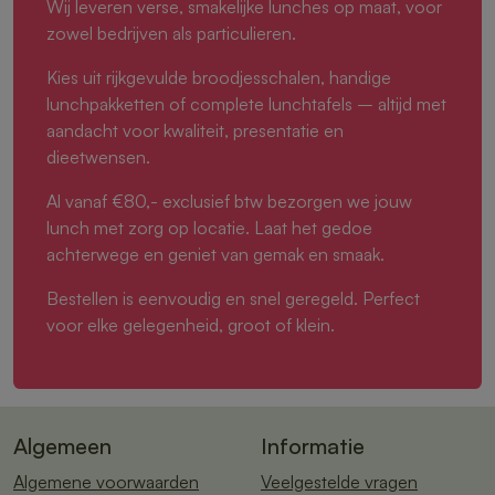
Wij leveren verse, smakelijke lunches op maat, voor
zowel bedrijven als particulieren.
Kies uit rijkgevulde broodjesschalen, handige
lunchpakketten of complete lunchtafels – altijd met
aandacht voor kwaliteit, presentatie en
dieetwensen.
Al vanaf €80,- exclusief btw bezorgen we jouw
lunch met zorg op locatie. Laat het gedoe
achterwege en geniet van gemak en smaak.
Bestellen is eenvoudig en snel geregeld. Perfect
voor elke gelegenheid, groot of klein.
Algemeen
Informatie
Algemene voorwaarden
Veelgestelde vragen