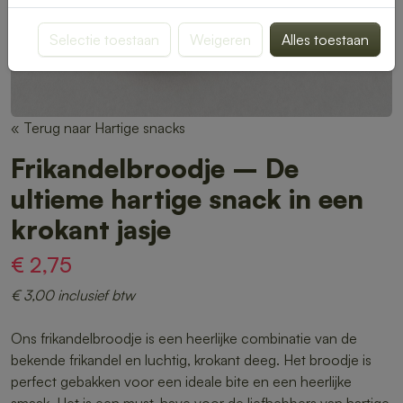
Selectie toestaan
Weigeren
Alles toestaan
« Terug naar Hartige snacks
Frikandelbroodje – De
ultieme hartige snack in een
krokant jasje
€ 2,75
€ 3,00 inclusief btw
Ons frikandelbroodje is een heerlijke combinatie van de
bekende frikandel en luchtig, krokant deeg. Het broodje is
perfect gebakken voor een ideale bite en een heerlijke