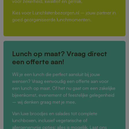
voor zekerheid, kwaliteit en gemak.
Kies voor Lunchlatenbezorgen.nl – jouw partner in
goed georganiseerde lunchmomenten.
Lunch op maat? Vraag direct
een offerte aan!
Wil je een lunch die perfect aansluit bij jouw
wensen? Vraag eenvoudig een offerte aan voor
een lunch op maat. Of het nu gaat om een zakelijke
bijeenkomst, evenement of feestelijke gelegenheid
– wij denken graag met je mee.
Van luxe broodjes en salades tot complete
lunchboxen, inclusief vegetarische of
allergenenvrije opties: alles is mogelijk. Laat ons