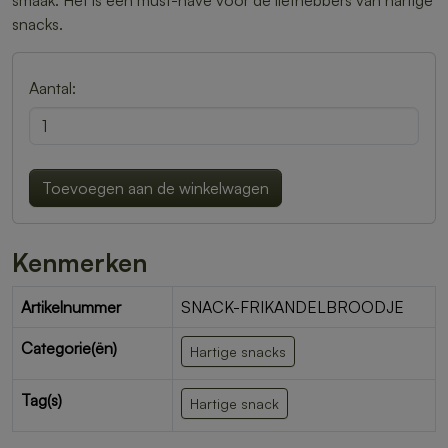
smaak. Het is een must-have voor de liefhebbers van hartige
snacks.
Aantal:
Toevoegen aan de winkelwagen
Kenmerken
Artikelnummer
SNACK-FRIKANDELBROODJE
Categorie(ën)
Hartige snacks
Tag(s)
Hartige snack