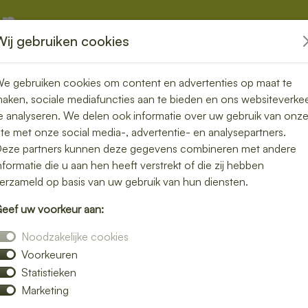
Wij gebruiken cookies
kketten
Overige
e gebruiken cookies om content en advertenties op maat te
aken, sociale mediafuncties aan te bieden en ons websiteverke
e analyseren. We delen ook informatie over uw gebruik van onz
ite met onze social media-, advertentie- en analysepartners.
eze partners kunnen deze gegevens combineren met andere
s? Een hartige snack is dan de ideale oplossing. Het is een smak
nformatie die u aan hen heeft verstrekt of die zij hebben
n. Hartige snacks zijn er in alle soorten en maten, van lichte bi
erzameld op basis van uw gebruik van hun diensten.
okjes, een hartige muffin of een toastje met hummus. Ook popul
eef uw voorkeur aan:
j dit tussendoortje. Voor wie liever bewust snackt, zijn er gezon
Noodzakelijke cookies
Voorkeuren
root te zijn, maar het geeft net dat beetje extra smaak en energi
Statistieken
ck houd je het gezellig én voedzaam.
Marketing