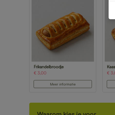
Frikandelbroodje
Kaas
€ 3,00
€ 3
Meer informatie
Waarom kies je voor