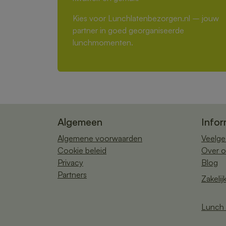
Kies voor Lunchlatenbezorgen.nl – jouw
partner in goed georganiseerde
lunchmomenten.
Algemeen
Infor
Algemene voorwaarden
Veelge
Cookie beleid
Over o
Privacy
Blog
Partners
Zakelij
Lunch 