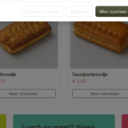
Selectie toestaan
Weigeren
Alles toestaan
broodje
Saucijzenbroodje
,00
€ 3,00
Meer informatie
Meer informatie
Lunch op maat? Vraag