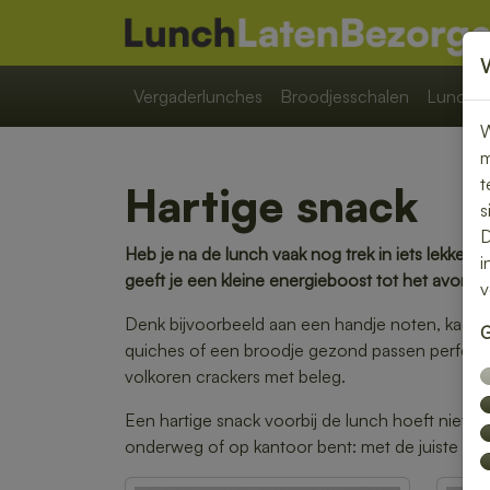
Vergaderlunches
Broodjesschalen
Lunchpa
W
m
t
Hartige snack
s
D
Heb je na de lunch vaak nog trek in iets lekker
i
geeft je een kleine energieboost tot het avondete
v
Denk bijvoorbeeld aan een handje noten, kaasbl
G
quiches of een broodje gezond passen perfect bi
volkoren crackers met beleg.
Een hartige snack voorbij de lunch hoeft niet g
onderweg of op kantoor bent: met de juiste sna