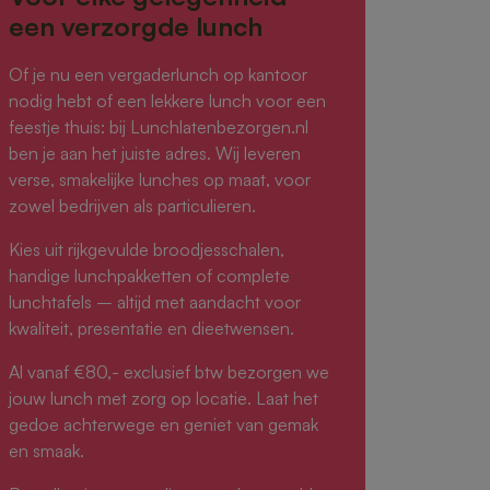
een verzorgde lunch
Of je nu een vergaderlunch op kantoor
nodig hebt of een lekkere lunch voor een
feestje thuis: bij Lunchlatenbezorgen.nl
ben je aan het juiste adres. Wij leveren
verse, smakelijke lunches op maat, voor
zowel bedrijven als particulieren.
Kies uit rijkgevulde broodjesschalen,
handige lunchpakketten of complete
lunchtafels – altijd met aandacht voor
kwaliteit, presentatie en dieetwensen.
Al vanaf €80,- exclusief btw bezorgen we
jouw lunch met zorg op locatie. Laat het
gedoe achterwege en geniet van gemak
en smaak.