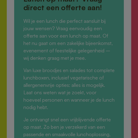
direct een offerte aan!
Wil je een lunch die perfect aansluit bij
jouw wensen? Vraag eenvoudig een
offerte aan voor een lunch op maat. Of
het nu gaat om een zakelijke bijeenkomst,
evenement of feestelijke gelegenheid –
wij denken graag met je mee.
Van luxe broodjes en salades tot complete
lunchboxen, inclusief vegetarische of
allergenenvrije opties: alles is mogelijk.
Laat ons weten wat je zoekt, voor
hoeveel personen en wanneer je de lunch
nodig hebt.
Je ontvangt snel een vrijblijvende offerte
op maat. Zo ben je verzekerd van een
passende en smaakvolle lunchoplossing,