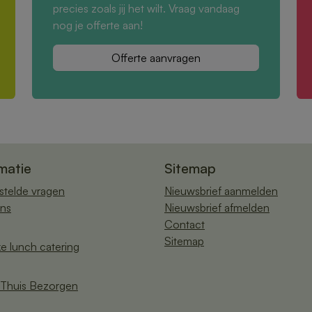
precies zoals jij het wilt. Vraag vandaag
nog je offerte aan!
Offerte aanvragen
matie
Sitemap
stelde vragen
Nieuwsbrief aanmelden
ns
Nieuwsbrief afmelden
Contact
Sitemap
ke lunch catering
Thuis Bezorgen