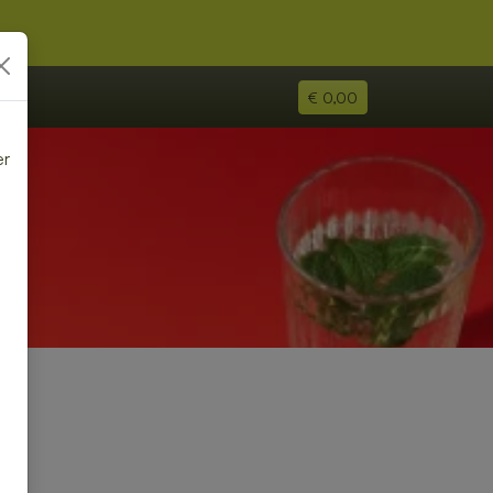
€ 0,00
er
e