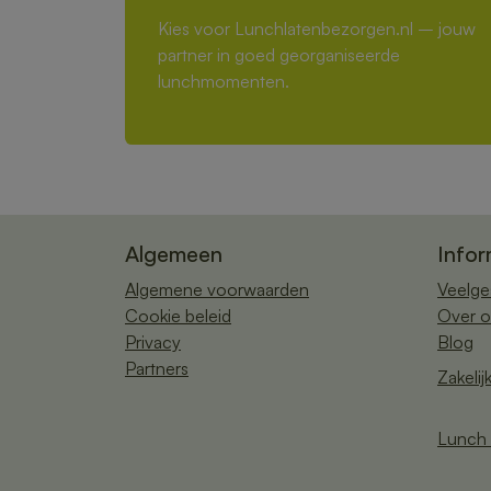
Kies voor Lunchlatenbezorgen.nl – jouw
partner in goed georganiseerde
lunchmomenten.
Algemeen
Infor
Algemene voorwaarden
Veelge
Cookie beleid
Over o
Privacy
Blog
Partners
Zakelij
Lunch 