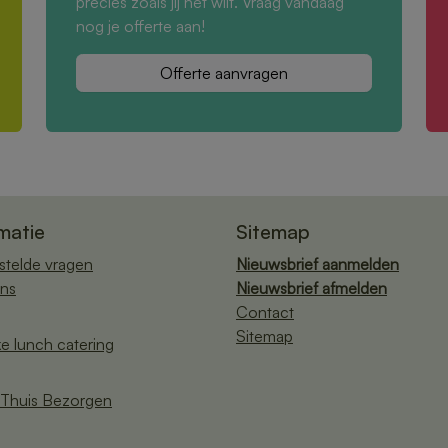
precies zoals jij het wilt. Vraag vandaag
nog je offerte aan!
Offerte aanvragen
matie
Sitemap
stelde vragen
Nieuwsbrief aanmelden
ns
Nieuwsbrief afmelden
Contact
Sitemap
ke lunch catering
Thuis Bezorgen