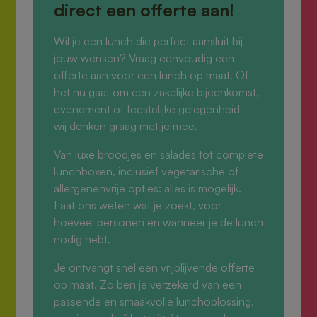
direct een offerte aan!
Wil je een lunch die perfect aansluit bij
jouw wensen? Vraag eenvoudig een
offerte aan voor een lunch op maat. Of
het nu gaat om een zakelijke bijeenkomst,
evenement of feestelijke gelegenheid –
wij denken graag met je mee.
Van luxe broodjes en salades tot complete
lunchboxen, inclusief vegetarische of
allergenenvrije opties: alles is mogelijk.
Laat ons weten wat je zoekt, voor
hoeveel personen en wanneer je de lunch
nodig hebt.
Je ontvangt snel een vrijblijvende offerte
op maat. Zo ben je verzekerd van een
passende en smaakvolle lunchoplossing,