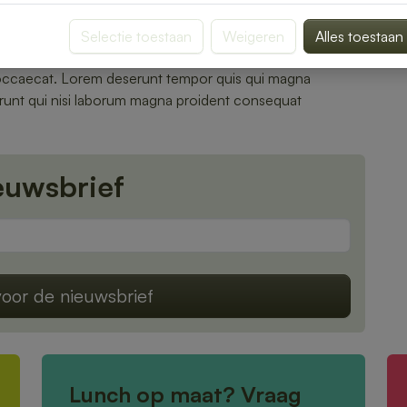
nt.
Selectie toestaan
Weigeren
Alles toestaan
si minim sunt minim ipsum laborum duis nostrud adipisicing.
d occaecat. Lorem deserunt tempor quis qui magna
serunt qui nisi laborum magna proident consequat
euwsbrief
oor de nieuwsbrief
Lunch op maat? Vraag