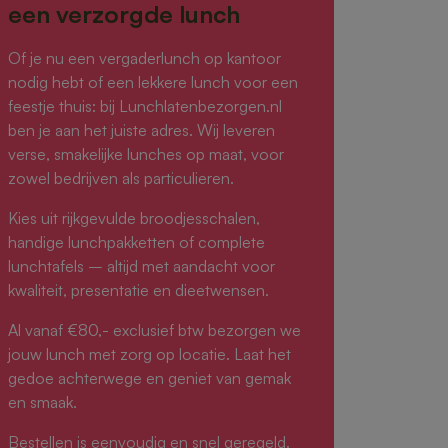
een verzorgde lunch
Of je nu een vergaderlunch op kantoor
nodig hebt of een lekkere lunch voor een
feestje thuis: bij Lunchlatenbezorgen.nl
ben je aan het juiste adres. Wij leveren
verse, smakelijke lunches op maat, voor
zowel bedrijven als particulieren.
Kies uit rijkgevulde broodjesschalen,
handige lunchpakketten of complete
lunchtafels – altijd met aandacht voor
kwaliteit, presentatie en dieetwensen.
Al vanaf €80,- exclusief btw bezorgen we
jouw lunch met zorg op locatie. Laat het
gedoe achterwege en geniet van gemak
en smaak.
Bestellen is eenvoudig en snel geregeld.