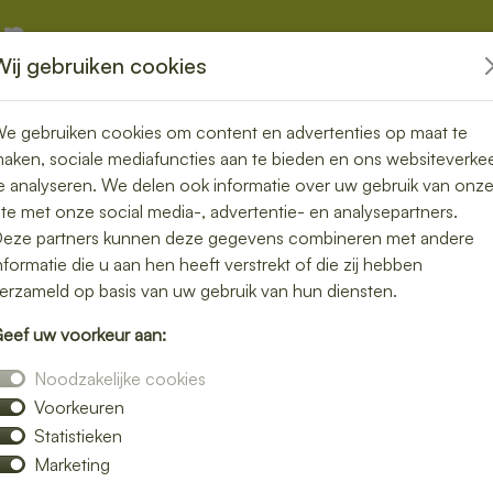
Wij gebruiken cookies
kketten
Overige
e gebruiken cookies om content en advertenties op maat te
aken, sociale mediafuncties aan te bieden en ons websiteverke
e analyseren. We delen ook informatie over uw gebruik van onz
ite met onze social media-, advertentie- en analysepartners.
eze partners kunnen deze gegevens combineren met andere
nformatie die u aan hen heeft verstrekt of die zij hebben
erzameld op basis van uw gebruik van hun diensten.
eef uw voorkeur aan:
Noodzakelijke cookies
Voorkeuren
euwsbrief
Statistieken
Marketing
illum reprehenderit duis dolore esse ullamco. Excepteur
nt ullamco nostrud tempor voluptate labore irure et est