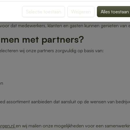
 goede lunch begint met sterke samenwerkingen. Daarom werken
erde partners die dezelfde hoge kwaliteit en service nastreven als
Selectie toestaan
Weigeren
Alles toestaan
n door heel Nederland voorzien van verse lunchproducten, uitg
rvoor dat medewerkers, klanten en gasten kunnen genieten van e
amen met partners?
lecteren wij onze partners zorgvuldig op basis van:
en
assortiment aanbieden dat aansluit op de wensen van bedrijven,
rgen.nl
en wij mailen onze mogelijkheden voor een samenwerki