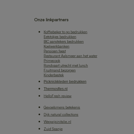
Onze linkpartners
Koffiebeker to go bedrukken
Eetstokjes bedrukken
BIC aanstekers bedrukken
Koelwerkbanken
Pensioen feest
Restaurant Aalsmeer aan het water
Primecook
Rondvaart utrecht met lunch
Fruitmand bezorgen
Kinderbestek
Picknickkleden bedrukken
Thermosfles.nl
HelloFresh review
Gevoelsmens betekenis
Dijk natural collections
Wegwijsinitalie.nl
Zuid Spanje