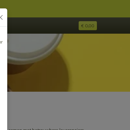
€ 0,00
er
e