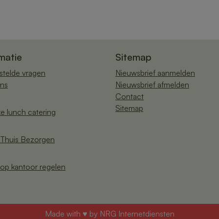
matie
Sitemap
stelde vragen
Nieuwsbrief aanmelden
ns
Nieuwsbrief afmelden
Contact
Sitemap
ke lunch catering
Thuis Bezorgen
op kantoor regelen
Made with ♥ by
NRG Internetdiensten