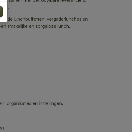
 wij samen met betrouwbare leveranciers,
 wij.
ebreide lunchbuffetten, vergaderlunches en
en smakelijke en zorgeloze lunch.
 organisaties en instellingen.
ng.