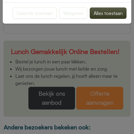
klantenservice@lunchlatenbezorgen.nl of bel ons op.
Omschrijf uw klacht zo duidelijk mogelijk, eventueel
Selectie toestaan
Weigeren
Alles toestaan
met foto’s, zodat we u snel en goed kunnen helpen.
Lunch Gemakkelijk Online Bestellen!
Bestel je lunch in een paar klikken.
Wij bezorgen jouw lunch met liefde en zorg.
Laat ons de lunch regelen, jij hoeft alleen maar te
genieten.
Bekijk ons
Offerte
aanbod
aanvragen
Andere bezoekers bekeken ook: