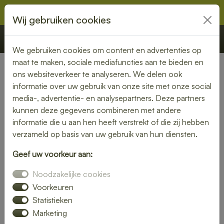
Wij gebruiken cookies
€ 0,00
Offerte
Bestellen
We gebruiken cookies om content en advertenties op
maat te maken, sociale mediafuncties aan te bieden en
ons websiteverkeer te analyseren. We delen ook
« Terug naar de Veelgestelde vragen
informatie over uw gebruik van onze site met onze social
media-, advertentie- en analysepartners. Deze partners
kunnen deze gegevens combineren met andere
Ik heb een klacht. Hoe ga ik
informatie die u aan hen heeft verstrekt of die zij hebben
hiermee om?
verzameld op basis van uw gebruik van hun diensten.
Het spijt ons te horen dat u niet helemaal tevreden
Geef uw voorkeur aan:
bent. Wij nemen klachten zeer serieus en doen er
alles aan om samen tot een passende oplossing te
Noodzakelijke cookies
komen.
Voorkeuren
Statistieken
Heeft u een klacht? Neem dan binnen 48 uur na
Marketing
levering contact met ons op via