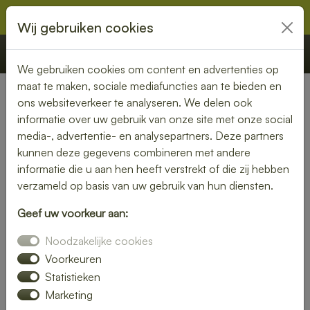
Wij gebruiken cookies
€ 0,00
Offerte
Bestellen
We gebruiken cookies om content en advertenties op
maat te maken, sociale mediafuncties aan te bieden en
ons websiteverkeer te analyseren. We delen ook
Nederland
» Aalsmeerderbrug
informatie over uw gebruik van onze site met onze social
media-, advertentie- en analysepartners. Deze partners
Lunch bezorgen in
kunnen deze gegevens combineren met andere
Aalsmeerderbrug – smaakvol
informatie die u aan hen heeft verstrekt of die zij hebben
verzameld op basis van uw gebruik van hun diensten.
en gemakkelijk
Geef uw voorkeur aan:
Een gezonde lunch zonder moeite? Laat je lunch bezorgen
Noodzakelijke cookies
in Aalsmeerderbrug en geniet van verse gerechten op jouw
gewenste locatie. Van kleurrijke salades tot knapperige
Voorkeuren
broodjes – wij bezorgen jouw lunch vers en op tijd.
Statistieken
Marketing
Plaats eenvoudig je bestelling online en laat je verrassen