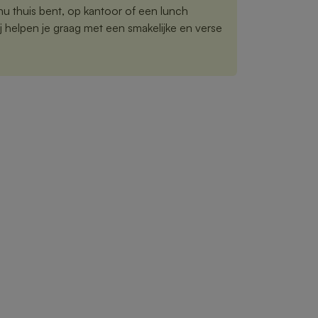
nu thuis bent, op kantoor of een lunch
j helpen je graag met een smakelijke en verse