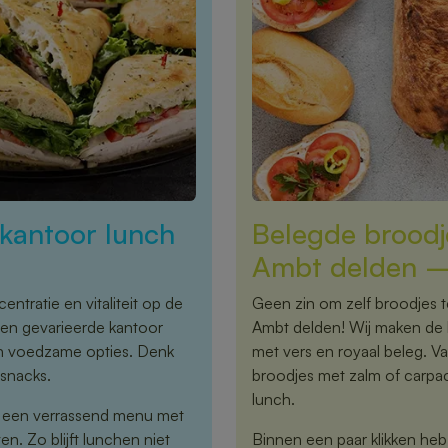
kantoor lunch
Belegde broodj
Ambt delden – 
ntratie en vitaliteit op de
Geen zin om zelf broodjes 
een gevarieerde kantoor
Ambt delden! Wij maken de l
 en voedzame opties. Denk
met vers en royaal beleg. V
 snacks.
broodjes met zalm of carpac
lunch.
r een verrassend menu met
n. Zo blijft lunchen niet
Binnen een paar klikken heb j