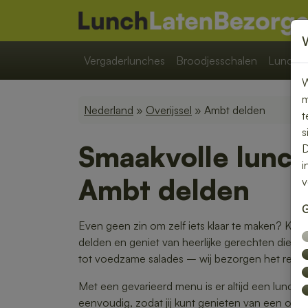
Vergaderlunches
Broodjesschalen
Lunchpa
W
m
Nederland
»
Overijssel
» Ambt delden
t
s
Smaakvolle lunch
D
i
Ambt delden
v
G
Even geen zin om zelf iets klaar te maken? Kie
delden en geniet van heerlijke gerechten die met
tot voedzame salades – wij bezorgen het rechtst
Met een gevarieerd menu is er altijd een lunch di
eenvoudig, zodat jij kunt genieten van een on