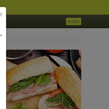
€ 0,00
er
e