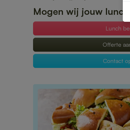
Mogen wij jouw lunch
Lunch be
Offerte a
Contact 