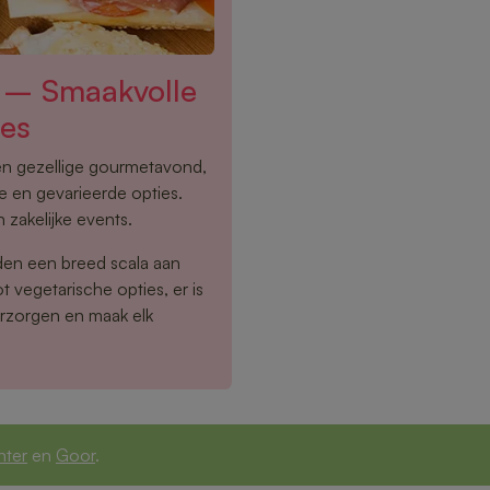
n – Smaakvolle
ies
een gezellige gourmetavond,
e en gevarieerde opties.
 zakelijke events.
den een breed scala aan
 vegetarische opties, er is
erzorgen en maak elk
nter
en
Goor
.