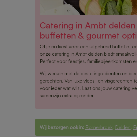
Catering in Ambt delde
buffetten & gourmet opt
Of je nu kiest voor een uitgebreid buffet of 
onze catering in Ambt delden biedt smaakvoll
Perfect voor feestjes, familiebijeenkomsten en
Wij werken met de beste ingrediënten en bie
gerechten. Van luxe vlees- en visgerechten tot
voor ieder wat wils. Laat ons jouw catering v
samenzijn extra bijzonder.
Wij bezorgen ook in:
Bornerbroek
,
Delden
,
E