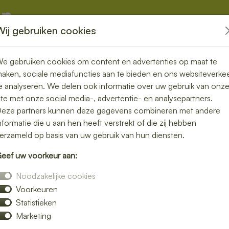
Wij gebruiken cookies
kketten
Overige
e gebruiken cookies om content en advertenties op maat te
aken, sociale mediafuncties aan te bieden en ons websiteverke
e analyseren. We delen ook informatie over uw gebruik van onz
ite met onze social media-, advertentie- en analysepartners.
 bezorgen in
eze partners kunnen deze gegevens combineren met andere
nformatie die u aan hen heeft verstrekt of die zij hebben
erzameld op basis van uw gebruik van hun diensten.
eef uw voorkeur aan:
s voor een lunch bezorgservice in Ambt
Noodzakelijke cookies
 liefde zijn bereid. Van knapperige broodjes
Voorkeuren
reeks bij jou thuis of op kantoor.
Statistieken
e bij jouw smaak past. Bestellen is snel en
Marketing
bezorgde middagpauze.