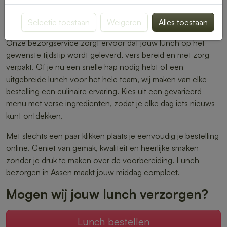
warme maaltijden – er is altijd iets dat perfect aansluit bij
Selectie toestaan
Weigeren
Alles toestaan
jouw smaak.
Onze bezorgservice zorgt ervoor dat jouw lunch op het
gewenste tijdstip wordt geleverd, vers bereid en met zorg
verpakt. Of je nu een snelle hap nodig hebt of een
uitgebreide lunch voor het hele team, wij maken van elke
bestelling een culinaire ervaring. Kies uit een gevarieerd
menu met verse ingrediënten, zodat je elke dag iets nieuws
kunt ontdekken.
Met slechts een paar klikken plaats je eenvoudig je bestelling
online. Geniet van gemak, kwaliteit en heerlijke smaken
zonder je druk te maken over de voorbereiding. Lunch
bezorgen in Assen maakt jouw middag compleet.
Mogen wij jouw lunch verzorgen?
Lunch bestellen