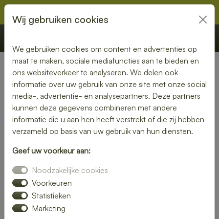
Wij gebruiken cookies
€ 0,00
Offerte
Bestellen
We gebruiken cookies om content en advertenties op
maat te maken, sociale mediafuncties aan te bieden en
ons websiteverkeer te analyseren. We delen ook
Nederland
»
Drenthe
» Assen
informatie over uw gebruik van onze site met onze social
media-, advertentie- en analysepartners. Deze partners
Lunch laten bezorgen in
kunnen deze gegevens combineren met andere
Assen – vers, snel en
informatie die u aan hen heeft verstrekt of die zij hebben
verzameld op basis van uw gebruik van hun diensten.
smaakvol
Geef uw voorkeur aan:
Zin in een heerlijke lunch, maar geen tijd om zelf iets klaar te
Noodzakelijke cookies
maken? Laat je lunch bezorgen in Assen en geniet van
verse, smaakvolle gerechten zonder gedoe. Of je nu op
Voorkeuren
kantoor bent, thuiswerkt of gewoon zin hebt in een
Statistieken
ontspannen middagpauze, een bezorgde lunch is altijd een
Marketing
goed idee. Van rijk belegde broodjes tot gezonde salades en