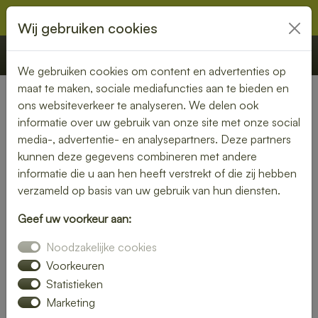
Wij gebruiken cookies
€ 0,00
Offerte
Bestellen
We gebruiken cookies om content en advertenties op
maat te maken, sociale mediafuncties aan te bieden en
ons websiteverkeer te analyseren. We delen ook
Nederland
» Augsbuurt
informatie over uw gebruik van onze site met onze social
media-, advertentie- en analysepartners. Deze partners
Lunch bezorgen in Augsbuurt
kunnen deze gegevens combineren met andere
– smaakvol en gemakkelijk
informatie die u aan hen heeft verstrekt of die zij hebben
verzameld op basis van uw gebruik van hun diensten.
Een gezonde lunch zonder moeite? Laat je lunch bezorgen
Geef uw voorkeur aan:
in Augsbuurt en geniet van verse gerechten op jouw
gewenste locatie. Van kleurrijke salades tot knapperige
Noodzakelijke cookies
broodjes – wij bezorgen jouw lunch vers en op tijd.
Voorkeuren
Statistieken
Plaats eenvoudig je bestelling online en laat je verrassen
Marketing
door smaak en kwaliteit.