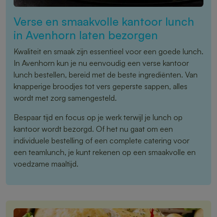
Verse en smaakvolle kantoor lunch
in Avenhorn laten bezorgen
Kwaliteit en smaak zijn essentieel voor een goede lunch.
In Avenhorn kun je nu eenvoudig een verse kantoor
lunch bestellen, bereid met de beste ingrediënten. Van
knapperige broodjes tot vers geperste sappen, alles
wordt met zorg samengesteld.
Bespaar tijd en focus op je werk terwijl je lunch op
kantoor wordt bezorgd. Of het nu gaat om een
individuele bestelling of een complete catering voor
een teamlunch, je kunt rekenen op een smaakvolle en
voedzame maaltijd.