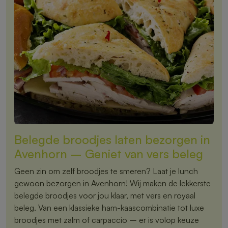
Belegde broodjes laten bezorgen in
Avenhorn – Geniet van vers beleg
Geen zin om zelf broodjes te smeren? Laat je lunch
gewoon bezorgen in Avenhorn! Wij maken de lekkerste
belegde broodjes voor jou klaar, met vers en royaal
beleg. Van een klassieke ham-kaascombinatie tot luxe
broodjes met zalm of carpaccio – er is volop keuze