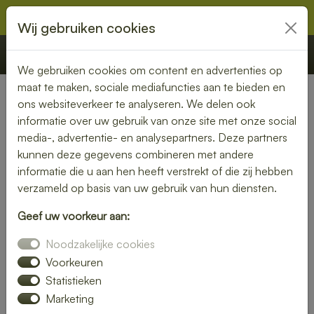
Wij gebruiken cookies
€ 0,00
Offerte
Bestellen
We gebruiken cookies om content en advertenties op
maat te maken, sociale mediafuncties aan te bieden en
ons websiteverkeer te analyseren. We delen ook
Nederland
» Avenhorn
informatie over uw gebruik van onze site met onze social
media-, advertentie- en analysepartners. Deze partners
Lunch bezorgen in Avenhorn
kunnen deze gegevens combineren met andere
– vers, snel en zorgeloos
informatie die u aan hen heeft verstrekt of die zij hebben
verzameld op basis van uw gebruik van hun diensten.
genieten
Geef uw voorkeur aan:
Een goede lunch maakt je dag compleet. Laat je lunch
Noodzakelijke cookies
bezorgen in Avenhorn en geniet van verse, smakelijke
gerechten zonder gedoe. Van luxe broodjes tot gezonde
Voorkeuren
bowls – wij bezorgen jouw favoriete lunch waar jij maar wilt.
Statistieken
Marketing
Bestel eenvoudig online en wij zorgen voor een snelle