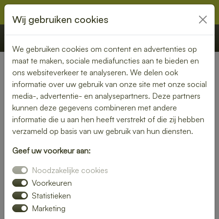
Wij gebruiken cookies
€ 0,00
Offerte
Bestellen
We gebruiken cookies om content en advertenties op
maat te maken, sociale mediafuncties aan te bieden en
ons websiteverkeer te analyseren. We delen ook
Nederland
» Baambrugge
informatie over uw gebruik van onze site met onze social
media-, advertentie- en analysepartners. Deze partners
Lunch laten bezorgen in
kunnen deze gegevens combineren met andere
Baambrugge – gemak en
informatie die u aan hen heeft verstrekt of die zij hebben
verzameld op basis van uw gebruik van hun diensten.
kwaliteit aan je deur
Geef uw voorkeur aan:
Heb je trek in een heerlijke lunch, maar wil je liever niet zelf
Noodzakelijke cookies
de keuken in? Laat je lunch bezorgen in Baambrugge en
geniet van een smaakvolle maaltijd zonder moeite. Of je nu
Voorkeuren
kiest voor een vers belegd broodje, een gezonde salade of
Statistieken
een warme maaltijd – wij brengen jouw lunch vers en op tijd
Marketing
bij je thuis of op kantoor.