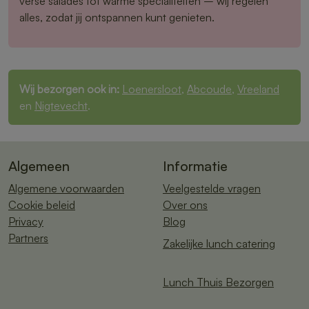
verse salades tot warme specialiteiten – wij regelen
alles, zodat jij ontspannen kunt genieten.
Wij bezorgen ook in:
Loenersloot
,
Abcoude
,
Vreeland
en
Nigtevecht
.
Algemeen
Informatie
Algemene voorwaarden
Veelgestelde vragen
Cookie beleid
Over ons
Privacy
Blog
Partners
Zakelijke lunch catering
Lunch Thuis Bezorgen