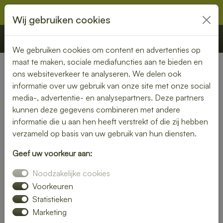
Wij gebruiken cookies
€ 0,00
Offerte
Bestellen
We gebruiken cookies om content en advertenties op
maat te maken, sociale mediafuncties aan te bieden en
ons websiteverkeer te analyseren. We delen ook
Nederland
» Bakel
informatie over uw gebruik van onze site met onze social
media-, advertentie- en analysepartners. Deze partners
Lunch laten bezorgen in Bakel
kunnen deze gegevens combineren met andere
– vers, snel en smaakvol
informatie die u aan hen heeft verstrekt of die zij hebben
verzameld op basis van uw gebruik van hun diensten.
Zin in een heerlijke lunch, maar geen tijd om zelf iets klaar te
Geef uw voorkeur aan:
maken? Laat je lunch bezorgen in Bakel en geniet van verse,
smaakvolle gerechten zonder gedoe. Of je nu op kantoor
Noodzakelijke cookies
bent, thuiswerkt of gewoon zin hebt in een ontspannen
Voorkeuren
middagpauze, een bezorgde lunch is altijd een goed idee.
Statistieken
Van rijk belegde broodjes tot gezonde salades en warme
Marketing
maaltijden – er is altijd iets dat perfect aansluit bij jouw