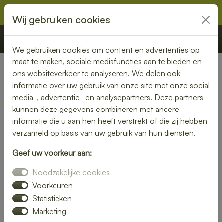
Wij gebruiken cookies
€ 0,00
Offerte
Bestellen
We gebruiken cookies om content en advertenties op
maat te maken, sociale mediafuncties aan te bieden en
ons websiteverkeer te analyseren. We delen ook
Nederland
»
Noord-Brabant
» Beek en Donk
informatie over uw gebruik van onze site met onze social
media-, advertentie- en analysepartners. Deze partners
Verse lunch laten bezorgen in
kunnen deze gegevens combineren met andere
Beek en Donk – geniet
informatie die u aan hen heeft verstrekt of die zij hebben
verzameld op basis van uw gebruik van hun diensten.
zonder zorgen
Geef uw voorkeur aan:
Maak je lunchmoment bijzonder met een verse lunch
Noodzakelijke cookies
bezorgservice in Beek en Donk. Van knapperige broodjes
tot kleurrijke salades – wij bezorgen jouw favoriete
Voorkeuren
lunchgerechten precies wanneer jij het nodig hebt. Ideaal
Statistieken
voor thuis, op kantoor of tijdens een vergadering.
Marketing