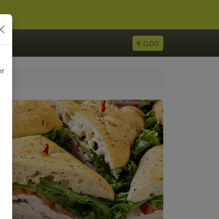
€ 0,00
er
e