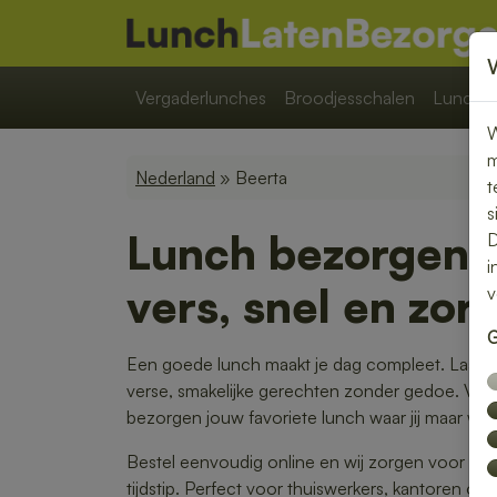
Vergaderlunches
Broodjesschalen
Lunchpa
W
m
Nederland
» Beerta
t
s
Lunch bezorgen 
D
i
vers, snel en zor
v
G
Een goede lunch maakt je dag compleet. Laat j
verse, smakelijke gerechten zonder gedoe. Van
bezorgen jouw favoriete lunch waar jij maar wilt.
Bestel eenvoudig online en wij zorgen voor ee
tijdstip. Perfect voor thuiswerkers, kantoren