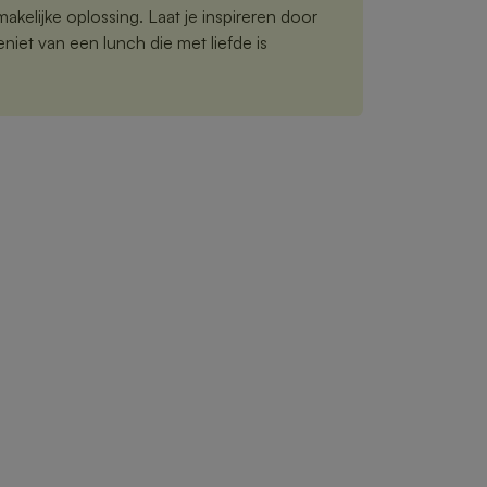
akelijke oplossing. Laat je inspireren door
iet van een lunch die met liefde is