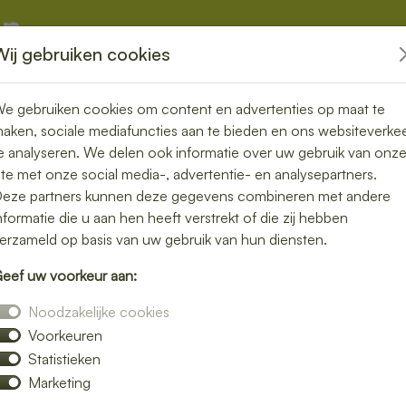
Wij gebruiken cookies
kketten
Overige
e gebruiken cookies om content en advertenties op maat te
aken, sociale mediafuncties aan te bieden en ons websiteverke
e analyseren. We delen ook informatie over uw gebruik van onz
ite met onze social media-, advertentie- en analysepartners.
in Beerta –
eze partners kunnen deze gegevens combineren met andere
nformatie die u aan hen heeft verstrekt of die zij hebben
geloos genieten
erzameld op basis van uw gebruik van hun diensten.
eef uw voorkeur aan:
e lunch bezorgen in Beerta en geniet van
Noodzakelijke cookies
 luxe broodjes tot gezonde bowls – wij
Voorkeuren
Statistieken
n snelle bezorging op het door jou gekozen
Marketing
 of gewoon een ontspannen lunchmoment.