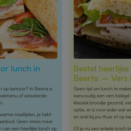
or lunch in
Bestel heerlijk
Beerta – Vers 
h op kantoor? In Beerta is
Geen tijd om lunch te maken,
 weekmenu of wisselende
eenvoudig een vers belegd b
n.
klassiek broodje gezond, een
optie, er is voor ieder wat w
warme maaltijden, je hebt
en snel bij jou thuis of op k
 aanbod. Geen stress meer
 van een heerlijke lunch op
Of je nu een enkele lunch b