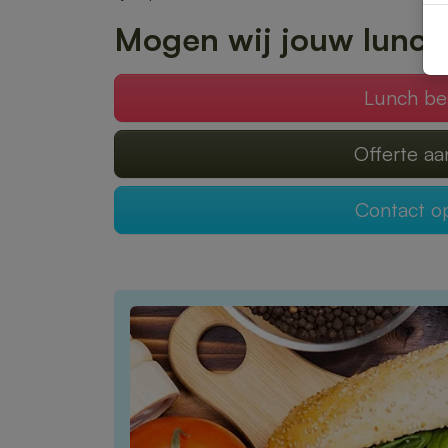
Mogen wij jouw lunch
Lunch be
Offerte a
Contact 