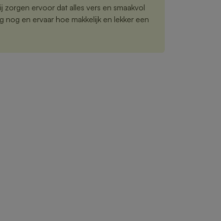
 zorgen ervoor dat alles vers en smaakvol
g nog en ervaar hoe makkelijk en lekker een