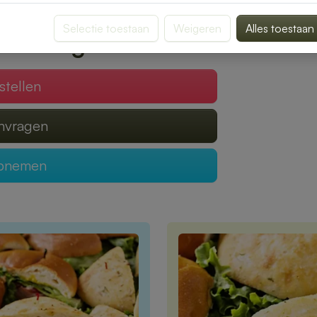
gen van een heerlijke lunch.
Selectie toestaan
Weigeren
Alles toestaan
 verzorgen?
stellen
anvragen
opnemen