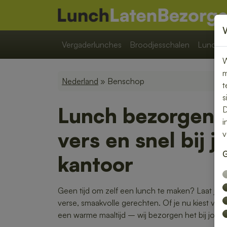
Vergaderlunches
Broodjesschalen
Lunchpa
W
m
Nederland
» Benschop
t
s
Lunch bezorgen 
D
i
vers en snel bij j
v
G
kantoor
Geen tijd om zelf een lunch te maken? Laat je
verse, smaakvolle gerechten. Of je nu kiest voor
een warme maaltijd – wij bezorgen het bij jou o