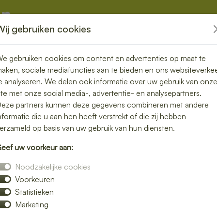
Wij gebruiken cookies
kketten
Overige
e gebruiken cookies om content en advertenties op maat te
aken, sociale mediafuncties aan te bieden en ons websiteverke
e analyseren. We delen ook informatie over uw gebruik van onz
ite met onze social media-, advertentie- en analysepartners.
in Benschop –
eze partners kunnen deze gegevens combineren met andere
nformatie die u aan hen heeft verstrekt of die zij hebben
ou thuis of op
erzameld op basis van uw gebruik van hun diensten.
eef uw voorkeur aan:
Noodzakelijke cookies
Voorkeuren
 lunch bezorgen in Benschop en geniet van
Statistieken
 een rijk belegd broodje, een frisse salade of
Marketing
p locatie.