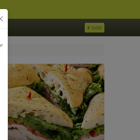
€ 0,00
er
e