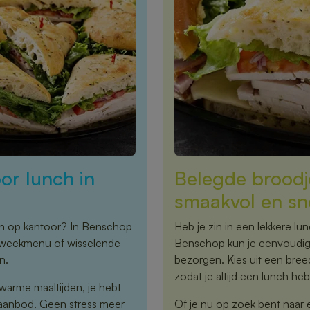
or lunch in
Belegde broodj
smaakvol en sn
nch op kantoor? In Benschop
Heb je zin in een lekkere lu
st weekmenu of wisselende
Benschop kun je eenvoudig 
n.
bezorgen. Kies uit een bre
zodat je altijd een lunch hebt
warme maaltijden, je hebt
 aanbod. Geen stress meer
Of je nu op zoek bent naar 