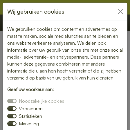
Wij gebruiken cookies
€ 0,00
Offerte
Bestellen
We gebruiken cookies om content en advertenties op
maat te maken, sociale mediafuncties aan te bieden en
ons websiteverkeer te analyseren. We delen ook
Nederland
»
Zuid-Holland
» Bergschenhoek
informatie over uw gebruik van onze site met onze social
media-, advertentie- en analysepartners. Deze partners
Lunch laten bezorgen in
kunnen deze gegevens combineren met andere
Bergschenhoek – gezond,
informatie die u aan hen heeft verstrekt of die zij hebben
verzameld op basis van uw gebruik van hun diensten.
vers en gemakkelijk
Geef uw voorkeur aan:
Een gezonde lunch zonder moeite? Laat je lunch bezorgen
Noodzakelijke cookies
in Bergschenhoek en geniet van verse gerechten op jouw
gewenste locatie. Van kleurrijke salades tot knapperige
Voorkeuren
broodjes – wij bezorgen jouw lunch vers en op tijd.
Statistieken
Marketing
Plaats eenvoudig je bestelling online en laat je verrassen