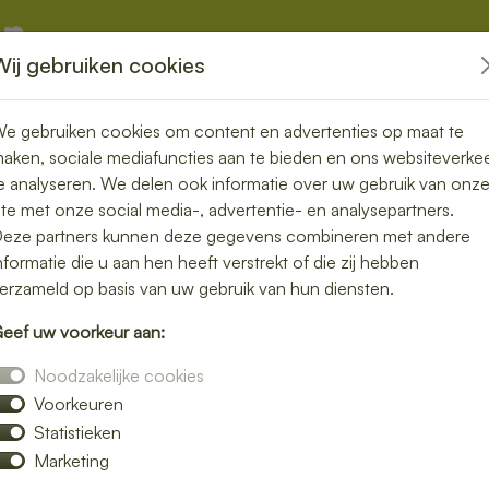
Wij gebruiken cookies
kketten
Overige
e gebruiken cookies om content en advertenties op maat te
aken, sociale mediafuncties aan te bieden en ons websiteverke
e analyseren. We delen ook informatie over uw gebruik van onz
ite met onze social media-, advertentie- en analysepartners.
n Bingelrade –
eze partners kunnen deze gegevens combineren met andere
nformatie die u aan hen heeft verstrekt of die zij hebben
ou thuis of op
erzameld op basis van uw gebruik van hun diensten.
eef uw voorkeur aan:
Noodzakelijke cookies
Voorkeuren
lunch bezorgen in Bingelrade en geniet van
Statistieken
 een rijk belegd broodje, een frisse salade of
Marketing
p locatie.