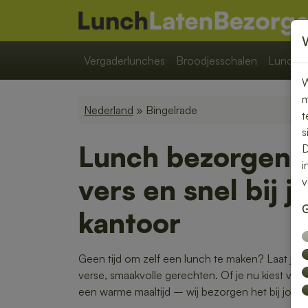
Vergaderlunches
Broodjesschalen
Lunchpa
W
m
Nederland
» Bingelrade
t
s
Lunch bezorgen i
D
i
vers en snel bij j
v
G
kantoor
Geen tijd om zelf een lunch te maken? Laat je 
verse, smaakvolle gerechten. Of je nu kiest voor
een warme maaltijd – wij bezorgen het bij jou o