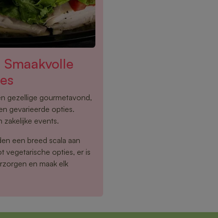
– Smaakvolle
ies
een gezellige gourmetavond,
en gevarieerde opties.
 zakelijke events.
den een breed scala aan
 vegetarische opties, er is
erzorgen en maak elk