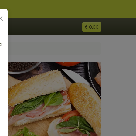
€ 0,00
er
e