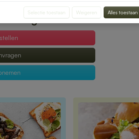
gen van een heerlijke lunch.
Selectie toestaan
Weigeren
Alles toestaan
 verzorgen?
stellen
anvragen
opnemen