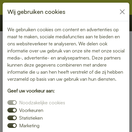
Wij gebruiken cookies
€ 0,00
Offerte
Bestellen
We gebruiken cookies om content en advertenties op
maat te maken, sociale mediafuncties aan te bieden en
ons websiteverkeer te analyseren. We delen ook
Nederland
» Bocholtz
informatie over uw gebruik van onze site met onze social
media-, advertentie- en analysepartners. Deze partners
Lunch bezorgen in Bocholtz
kunnen deze gegevens combineren met andere
– vers, snel en zorgeloos
informatie die u aan hen heeft verstrekt of die zij hebben
verzameld op basis van uw gebruik van hun diensten.
genieten
Geef uw voorkeur aan:
Een goede lunch maakt je dag compleet. Laat je lunch
Noodzakelijke cookies
bezorgen in Bocholtz en geniet van verse, smakelijke
gerechten zonder gedoe. Van luxe broodjes tot gezonde
Voorkeuren
bowls – wij bezorgen jouw favoriete lunch waar jij maar wilt.
Statistieken
Marketing
Bestel eenvoudig online en wij zorgen voor een snelle