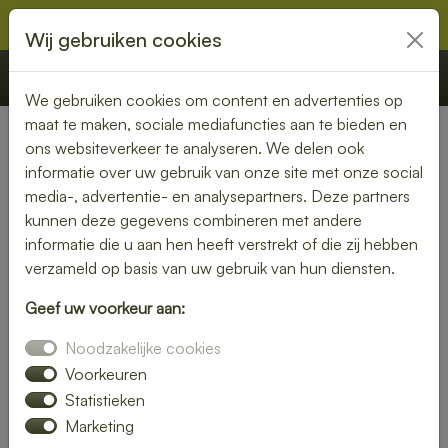
Wij gebruiken cookies
€ 0,00
Offerte
Bestellen
We gebruiken cookies om content en advertenties op
maat te maken, sociale mediafuncties aan te bieden en
ons websiteverkeer te analyseren. We delen ook
Nederland
» Boesingheliede
informatie over uw gebruik van onze site met onze social
media-, advertentie- en analysepartners. Deze partners
Heerlijke lunch bezorgen in
kunnen deze gegevens combineren met andere
Boesingheliede – snel, vers
informatie die u aan hen heeft verstrekt of die zij hebben
verzameld op basis van uw gebruik van hun diensten.
en gemakkelijk
Geef uw voorkeur aan:
Trakteer jezelf op een smaakvolle lunch zonder moeite. Laat
Noodzakelijke cookies
je lunch bezorgen in Boesingheliede en kies uit een
gevarieerd menu van verse broodjes, gezonde salades en
Voorkeuren
warme maaltijden. Ideaal voor thuis of op kantoor.
Statistieken
Marketing
Onze gerechten worden met liefde bereid en snel geleverd,