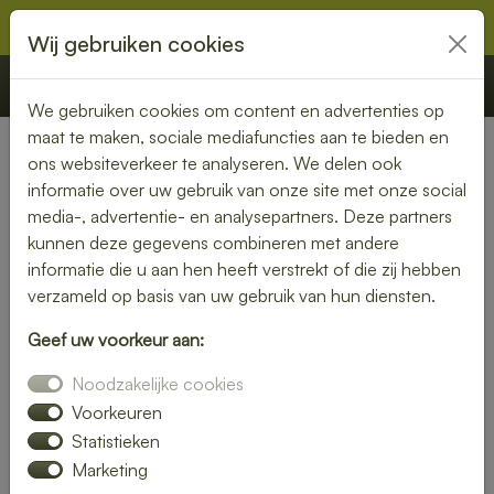
Wij gebruiken cookies
€ 0,00
Offerte
Bestellen
We gebruiken cookies om content en advertenties op
maat te maken, sociale mediafuncties aan te bieden en
ons websiteverkeer te analyseren. We delen ook
Nederland
»
Noord-Brabant
» Boxmeer
informatie over uw gebruik van onze site met onze social
media-, advertentie- en analysepartners. Deze partners
Verse lunch laten bezorgen in
kunnen deze gegevens combineren met andere
Boxmeer – geniet zonder
informatie die u aan hen heeft verstrekt of die zij hebben
verzameld op basis van uw gebruik van hun diensten.
zorgen
Geef uw voorkeur aan:
Maak je lunchmoment bijzonder met een verse lunch
Noodzakelijke cookies
bezorgservice in Boxmeer. Van knapperige broodjes tot
kleurrijke salades – wij bezorgen jouw favoriete
Voorkeuren
lunchgerechten precies wanneer jij het nodig hebt. Ideaal
Statistieken
voor thuis, op kantoor of tijdens een vergadering.
Marketing