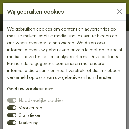
Wij gebruiken cookies
€ 0,00
Offerte
Bestellen
We gebruiken cookies om content en advertenties op
maat te maken, sociale mediafuncties aan te bieden en
ons websiteverkeer te analyseren. We delen ook
Nederland
»
Noord-Brabant
» Breda
informatie over uw gebruik van onze site met onze social
media-, advertentie- en analysepartners. Deze partners
Lunch laten bezorgen in
kunnen deze gegevens combineren met andere
Breda – gezond, vers en
informatie die u aan hen heeft verstrekt of die zij hebben
verzameld op basis van uw gebruik van hun diensten.
gemakkelijk
Geef uw voorkeur aan:
Een gezonde lunch zonder moeite? Laat je lunch bezorgen
Noodzakelijke cookies
in Breda en geniet van verse gerechten op jouw gewenste
locatie. Van kleurrijke salades tot knapperige broodjes – wij
Voorkeuren
bezorgen jouw lunch vers en op tijd.
Statistieken
Marketing
Plaats eenvoudig je bestelling online en laat je verrassen