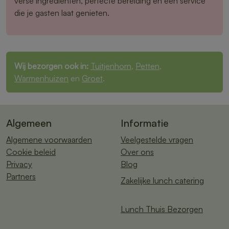
verse ingrediënten, perfecte bereiding en een service
die je gasten laat genieten.
Wij bezorgen ook in:
Tuitjenhorn
,
Petten
,
Warmenhuizen
en
Groet
.
Algemeen
Informatie
Algemene voorwaarden
Veelgestelde vragen
Cookie beleid
Over ons
Privacy
Blog
Partners
Zakelijke lunch catering
Lunch Thuis Bezorgen