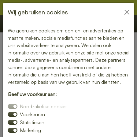
Wij gebruiken cookies
€ 0,00
Offerte
Bestellen
We gebruiken cookies om content en advertenties op
maat te maken, sociale mediafuncties aan te bieden en
ons websiteverkeer te analyseren. We delen ook
Nederland
» Burgerbrug
informatie over uw gebruik van onze site met onze social
media-, advertentie- en analysepartners. Deze partners
Lunch laten bezorgen in
kunnen deze gegevens combineren met andere
Burgerbrug – gemak en
informatie die u aan hen heeft verstrekt of die zij hebben
verzameld op basis van uw gebruik van hun diensten.
kwaliteit aan je deur
Geef uw voorkeur aan:
Heb je trek in een heerlijke lunch, maar wil je liever niet zelf
Noodzakelijke cookies
de keuken in? Laat je lunch bezorgen in Burgerbrug en
geniet van een smaakvolle maaltijd zonder moeite. Of je nu
Voorkeuren
kiest voor een vers belegd broodje, een gezonde salade of
Statistieken
een warme maaltijd – wij brengen jouw lunch vers en op tijd
Marketing
bij je thuis of op kantoor.