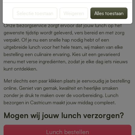
warme maaltijden – er is altijd iets dat perfect aansluit bij
Selectie toestaan
Weigeren
Alles toestaan
jouw smaak.
Onze bezorgservice zorgt ervoor dat jouw lunch op het
gewenste tijdstip wordt geleverd, vers bereid en met zorg
verpakt. Of je nu een snelle hap nodig hebt of een
uitgebreide lunch voor het hele team, wij maken van elke
bestelling een culinaire ervaring. Kies uit een gevarieerd
menu met verse ingrediënten, zodat je elke dag iets nieuws
kunt ontdekken.
Met slechts een paar klikken plaats je eenvoudig je bestelling
online. Geniet van gemak, kwaliteit en heerlijke smaken
zonder je druk te maken over de voorbereiding. Lunch
bezorgen in Castricum maakt jouw middag compleet.
Mogen wij jouw lunch verzorgen?
Lunch bestellen