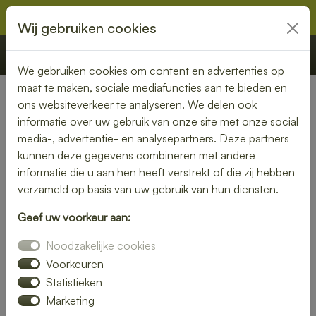
Wij gebruiken cookies
€ 0,00
Offerte
Bestellen
We gebruiken cookies om content en advertenties op
maat te maken, sociale mediafuncties aan te bieden en
ons websiteverkeer te analyseren. We delen ook
Nederland
» Castricum
informatie over uw gebruik van onze site met onze social
media-, advertentie- en analysepartners. Deze partners
Lunch laten bezorgen in
kunnen deze gegevens combineren met andere
Castricum – vers, snel en
informatie die u aan hen heeft verstrekt of die zij hebben
verzameld op basis van uw gebruik van hun diensten.
smaakvol
Geef uw voorkeur aan:
Zin in een heerlijke lunch, maar geen tijd om zelf iets klaar te
Noodzakelijke cookies
maken? Laat je lunch bezorgen in Castricum en geniet van
verse, smaakvolle gerechten zonder gedoe. Of je nu op
Voorkeuren
kantoor bent, thuiswerkt of gewoon zin hebt in een
Statistieken
ontspannen middagpauze, een bezorgde lunch is altijd een
Marketing
goed idee. Van rijk belegde broodjes tot gezonde salades en