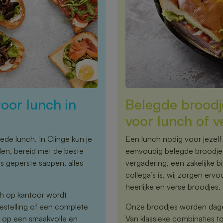
oor lunch in
Belegde broodje
voor lunch of 
ede lunch. In Clinge kun je
Een lunch nodig voor jezelf 
len, bereid met de beste
eenvoudig belegde broodjes
s geperste sappen, alles
vergadering, een zakelijke
collega’s is, wij zorgen erv
heerlijke en verse broodjes.
nch op kantoor wordt
estelling of een complete
Onze broodjes worden dagel
n op een smaakvolle en
Van klassieke combinaties t