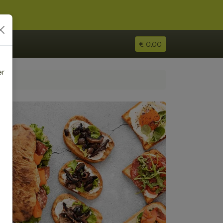
€ 0,00
er
e