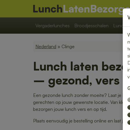
Vergaderlunches
Broodjesschalen
Lunchpa
W
m
Nederland
» Clinge
t
s
Lunch laten bezo
D
i
– gezond, vers e
v
G
Een gezonde lunch zonder moeite? Laat je lunc
gerechten op jouw gewenste locatie. Van kleurri
bezorgen jouw lunch vers en op tijd.
Plaats eenvoudig je bestelling online en laat je 