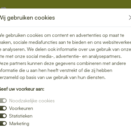
Wij gebruiken cookies
kketten
Overige
e gebruiken cookies om content en advertenties op maat te
aken, sociale mediafuncties aan te bieden en ons websiteverke
e analyseren. We delen ook informatie over uw gebruik van onz
ite met onze social media-, advertentie- en analysepartners.
rgen in Clinge
eze partners kunnen deze gegevens combineren met andere
nformatie die u aan hen heeft verstrekt of die zij hebben
n gemakkelijk
erzameld op basis van uw gebruik van hun diensten.
eef uw voorkeur aan:
h bezorgen in Clinge en geniet van verse
Noodzakelijke cookies
jke salades tot knapperige broodjes – wij
Voorkeuren
Statistieken
verrassen door smaak en kwaliteit.
Marketing