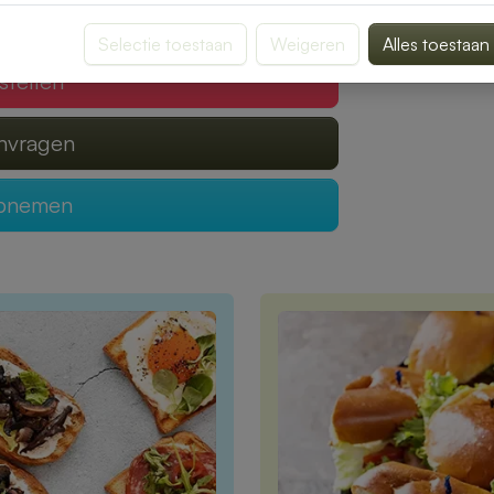
 verzorgen?
Selectie toestaan
Weigeren
Alles toestaan
stellen
anvragen
opnemen