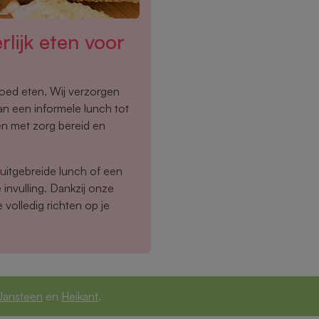
lijk eten voor
oed eten. Wij verzorgen
an een informele lunch tot
en met zorg bereid en
 uitgebreide lunch of een
invulling. Dankzij onze
e volledig richten op je
 Jansteen
en
Heikant
.