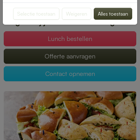
smaak past. Bestellen is snel en eenvoudig, zodat jij kunt
genieten van een onbezorgde middagpauze.
Selectie toestaan
Weigeren
Alles toestaan
Mogen wij jouw lunch verzorgen?
Lunch bestellen
Offerte aanvragen
Contact opnemen