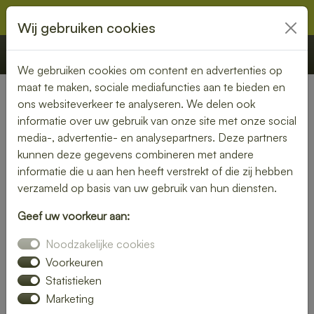
Wij gebruiken cookies
€ 0,00
Offerte
Bestellen
We gebruiken cookies om content en advertenties op
maat te maken, sociale mediafuncties aan te bieden en
ons websiteverkeer te analyseren. We delen ook
Nederland
»
Drenthe
» Coevorden
informatie over uw gebruik van onze site met onze social
media-, advertentie- en analysepartners. Deze partners
Smaakvolle lunch bezorgen in
kunnen deze gegevens combineren met andere
Coevorden
informatie die u aan hen heeft verstrekt of die zij hebben
verzameld op basis van uw gebruik van hun diensten.
Even geen zin om zelf iets klaar te maken? Kies voor een
Geef uw voorkeur aan:
lunch bezorgservice in Coevorden en geniet van heerlijke
gerechten die met liefde zijn bereid. Van knapperige
Noodzakelijke cookies
broodjes tot voedzame salades – wij bezorgen het
Voorkeuren
rechtstreeks bij jou thuis of op kantoor.
Statistieken
Marketing
Met een gevarieerd menu is er altijd een lunch die bij jouw