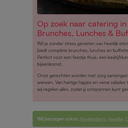
Op zoek naar catering i
Brunches, Lunches & Buf
Wil je zonder stress genieten van heerlijk et
biedt complete brunches, lunches en buffett
Perfect voor een feestje thuis, een bedrijfsl
bijeenkomst.
Onze gerechten worden met zorg samengest
wensen. Van hartige hapjes en verse salades 
wij regelen alles, zodat jij ontspannen kunt ge
Wij bezorgen ook in:
Havelterberg
,
Havelte
,
O