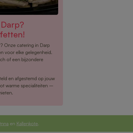
n Darp?
fetten!
en? Onze catering in Darp
en voor elke gelegenheid.
unch of een bijzondere
eld en afgestemd op jouw
tot warme specialiteiten –
nieten.
nna
en
Kallenkote
.