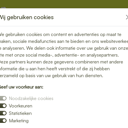
Wij gebruiken cookies
kketten
Overige
e gebruiken cookies om content en advertenties op maat te
aken, sociale mediafuncties aan te bieden en ons websiteverke
e analyseren. We delen ook informatie over uw gebruik van onz
ite met onze social media-, advertentie- en analysepartners.
n Darp – vers,
eze partners kunnen deze gegevens combineren met andere
nformatie die u aan hen heeft verstrekt of die zij hebben
s genieten
erzameld op basis van uw gebruik van hun diensten.
eef uw voorkeur aan:
e lunch bezorgen in Darp en geniet van
Noodzakelijke cookies
 luxe broodjes tot gezonde bowls – wij
Voorkeuren
Statistieken
n snelle bezorging op het door jou gekozen
Marketing
 of gewoon een ontspannen lunchmoment.