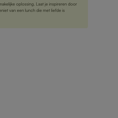
akelijke oplossing. Laat je inspireren door
iet van een lunch die met liefde is