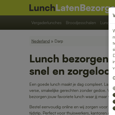
Vergaderlunches
Broodjesschalen
Lunchpa
W
m
Nederland
» Darp
t
s
Lunch bezorgen i
D
i
snel en zorgeloo
v
G
Een goede lunch maakt je dag compleet. Laat j
verse, smakelijke gerechten zonder gedoe. Van
bezorgen jouw favoriete lunch waar jij maar wilt.
Bestel eenvoudig online en wij zorgen voor ee
tijdstip. Perfect voor thuiswerkers, kantoren