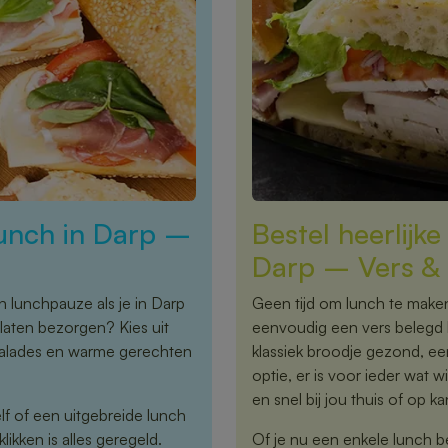
 lunch in Darp –
Bestel heerlijk
Darp – Vers & 
n lunchpauze als je in Darp
Geen tijd om lunch te maken,
laten bezorgen? Kies uit
eenvoudig een vers belegd b
salades en warme gerechten
klassiek broodje gezond, een
optie, er is voor ieder wat w
en snel bij jou thuis of op k
elf of een uitgebreide lunch
ikken is alles geregeld.
Of je nu een enkele lunch b