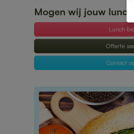
Mogen wij jouw lunch
Lunch be
Offerte a
Contact 