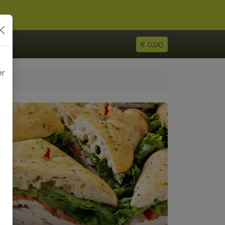
€ 0,00
er
e