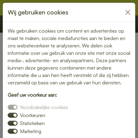
Wij gebruiken cookies
€ 0,00
Offerte
Bestellen
We gebruiken cookies om content en advertenties op
maat te maken, sociale mediafuncties aan te bieden en
ons websiteverkeer te analyseren. We delen ook
Nederland
» Deest
informatie over uw gebruik van onze site met onze social
media-, advertentie- en analysepartners. Deze partners
Verse lunch laten bezorgen in
kunnen deze gegevens combineren met andere
Deest – geniet zonder zorgen
informatie die u aan hen heeft verstrekt of die zij hebben
verzameld op basis van uw gebruik van hun diensten.
Maak je lunchmoment bijzonder met een verse lunch
Geef uw voorkeur aan:
bezorgservice in Deest. Van knapperige broodjes tot
kleurrijke salades – wij bezorgen jouw favoriete
Noodzakelijke cookies
lunchgerechten precies wanneer jij het nodig hebt. Ideaal
Voorkeuren
voor thuis, op kantoor of tijdens een vergadering.
Statistieken
Marketing
Onze gerechten worden dagelijks vers bereid en met zorg