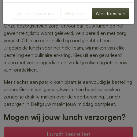
warme maaltijden – er is altijd iets dat perfect aansluit bij
Selectie toestaan
Weigeren
Alles toestaan
jouw smaak.
Onze bezorgservice zorgt ervoor dat jouw lunch op het
gewenste tijdstip wordt geleverd, vers bereid en met zorg
verpakt. Of je nu een snelle hap nodig hebt of een
uitgebreide lunch voor het hele team, wij maken van elke
bestelling een culinaire ervaring. Kies uit een gevarieerd
menu met verse ingrediënten, zodat je elke dag iets nieuws
kunt ontdekken.
Met slechts een paar klikken plaats je eenvoudig je bestelling
online. Geniet van gemak, kwaliteit en heerlijke smaken
zonder je druk te maken over de voorbereiding. Lunch
bezorgen in Delfgauw maakt jouw middag compleet.
Mogen wij jouw lunch verzorgen?
Lunch bestellen