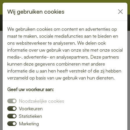
Wij gebruiken cookies
€ 0,00
Offerte
Bestellen
We gebruiken cookies om content en advertenties op
maat te maken, sociale mediafuncties aan te bieden en
ons websiteverkeer te analyseren. We delen ook
Nederland
»
Zuid-Holland
» Delfgauw
informatie over uw gebruik van onze site met onze social
media-, advertentie- en analysepartners. Deze partners
Lunch laten bezorgen in
kunnen deze gegevens combineren met andere
Delfgauw – vers, snel en
informatie die u aan hen heeft verstrekt of die zij hebben
verzameld op basis van uw gebruik van hun diensten.
smaakvol
Geef uw voorkeur aan:
Zin in een heerlijke lunch, maar geen tijd om zelf iets klaar te
Noodzakelijke cookies
maken? Laat je lunch bezorgen in Delfgauw en geniet van
verse, smaakvolle gerechten zonder gedoe. Of je nu op
Voorkeuren
kantoor bent, thuiswerkt of gewoon zin hebt in een
Statistieken
ontspannen middagpauze, een bezorgde lunch is altijd een
Marketing
goed idee. Van rijk belegde broodjes tot gezonde salades en