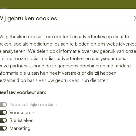
Wij gebruiken cookies
kketten
Overige
e gebruiken cookies om content en advertenties op maat te
aken, sociale mediafuncties aan te bieden en ons websiteverke
e analyseren. We delen ook informatie over uw gebruik van onz
ite met onze social media-, advertentie- en analysepartners.
in Didam – vers
eze partners kunnen deze gegevens combineren met andere
nformatie die u aan hen heeft verstrekt of die zij hebben
uis of op
erzameld op basis van uw gebruik van hun diensten.
eef uw voorkeur aan:
Noodzakelijke cookies
Voorkeuren
lunch bezorgen in Didam en geniet van
Statistieken
 een rijk belegd broodje, een frisse salade of
Marketing
p locatie.