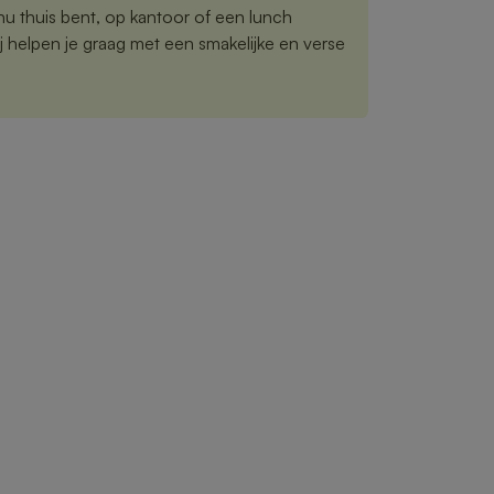
nu thuis bent, op kantoor of een lunch
j helpen je graag met een smakelijke en verse