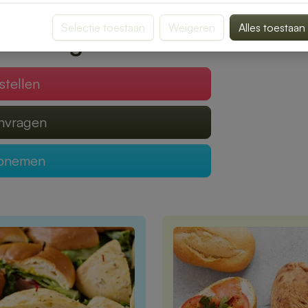
gen van een heerlijke lunch.
Selectie toestaan
Weigeren
Alles toestaan
 verzorgen?
stellen
anvragen
opnemen