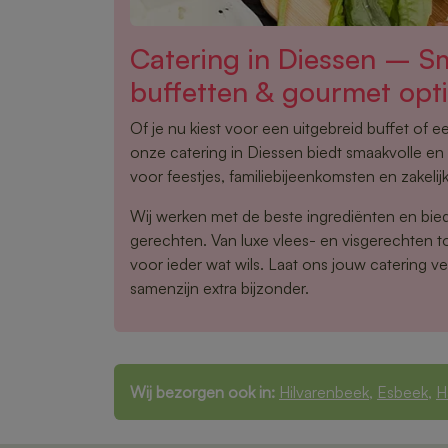
Catering in Diessen – S
buffetten & gourmet opt
Of je nu kiest voor een uitgebreid buffet of 
onze catering in Diessen biedt smaakvolle en 
voor feestjes, familiebijeenkomsten en zakelij
Wij werken met de beste ingrediënten en bie
gerechten. Van luxe vlees- en visgerechten tot
voor ieder wat wils. Laat ons jouw catering v
samenzijn extra bijzonder.
Wij bezorgen ook in:
Hilvarenbeek
,
Esbeek
,
H