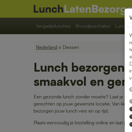
Vergaderlunches
Broodjesschalen
Lunchpa
W
m
Nederland
» Diessen
t
s
Lunch bezorgen 
D
i
smaakvol en gem
v
G
Een gezonde lunch zonder moeite? Laat je lunc
gerechten op jouw gewenste locatie. Van kleurri
bezorgen jouw lunch vers en op tijd.
Plaats eenvoudig je bestelling online en laat je 