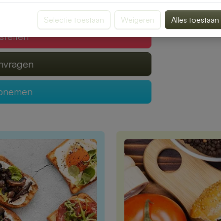
 verzorgen?
Selectie toestaan
Weigeren
Alles toestaan
stellen
anvragen
opnemen