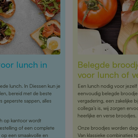
oor lunch in
Belegde broodje
voor lunch of 
oede lunch. In Diessen kun je
Een lunch nodig voor jezelf
len, bereid met de beste
eenvoudig belegde broodjes
s geperste sappen, alles
vergadering, een zakelijke
collega’s is, wij zorgen erv
heerlijke en verse broodjes.
nch op kantoor wordt
estelling of een complete
Onze broodjes worden dagel
n op een smaakvolle en
Van klassieke combinaties t