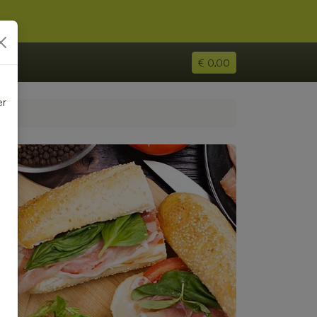
€ 0,00
er
e