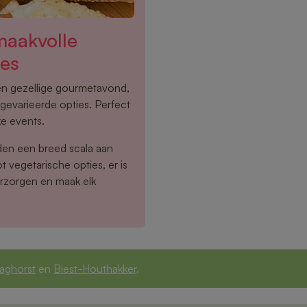
maakvolle
ies
een gezellige gourmetavond,
gevarieerde opties. Perfect
ke events.
den een breed scala aan
 vegetarische opties, er is
erzorgen en maak elk
aghorst
en
Biest-Houthakker
.