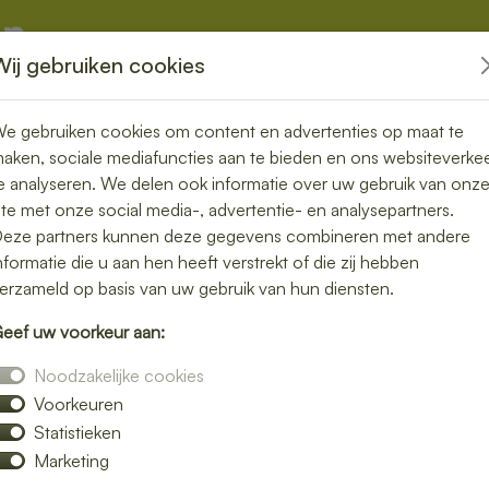
Wij gebruiken cookies
kketten
Overige
e gebruiken cookies om content en advertenties op maat te
aken, sociale mediafuncties aan te bieden en ons websiteverke
e analyseren. We delen ook informatie over uw gebruik van onz
ite met onze social media-, advertentie- en analysepartners.
in Diessen –
eze partners kunnen deze gegevens combineren met andere
nformatie die u aan hen heeft verstrekt of die zij hebben
akkelijk
erzameld op basis van uw gebruik van hun diensten.
eef uw voorkeur aan:
h bezorgen in Diessen en geniet van verse
Noodzakelijke cookies
jke salades tot knapperige broodjes – wij
Voorkeuren
Statistieken
verrassen door smaak en kwaliteit.
Marketing