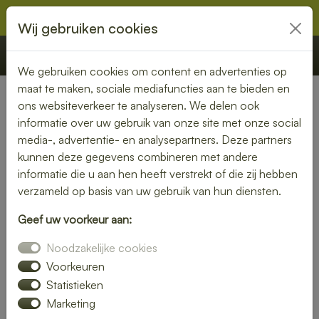
Wij gebruiken cookies
€ 0,00
Offerte
Bestellen
We gebruiken cookies om content en advertenties op
maat te maken, sociale mediafuncties aan te bieden en
ons websiteverkeer te analyseren. We delen ook
Nederland
»
Gelderland
» Doesburg
informatie over uw gebruik van onze site met onze social
media-, advertentie- en analysepartners. Deze partners
Lunch bezorgen in Doesburg
kunnen deze gegevens combineren met andere
– vers, snel en zorgeloos
informatie die u aan hen heeft verstrekt of die zij hebben
verzameld op basis van uw gebruik van hun diensten.
genieten
Geef uw voorkeur aan:
Een goede lunch maakt je dag compleet. Laat je lunch
Noodzakelijke cookies
bezorgen in Doesburg en geniet van verse, smakelijke
gerechten zonder gedoe. Van luxe broodjes tot gezonde
Voorkeuren
bowls – wij bezorgen jouw favoriete lunch waar jij maar wilt.
Statistieken
Marketing
Bestel eenvoudig online en wij zorgen voor een snelle