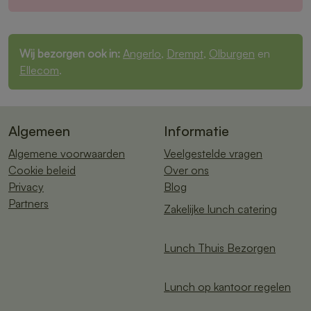
Wij bezorgen ook in:
Angerlo
,
Drempt
,
Olburgen
en
Ellecom
.
Algemeen
Informatie
Algemene voorwaarden
Veelgestelde vragen
Cookie beleid
Over ons
Privacy
Blog
Partners
Zakelijke lunch catering
Lunch Thuis Bezorgen
Lunch op kantoor regelen