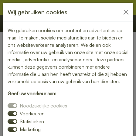
Wij gebruiken cookies
€ 0,00
Offerte
Bestellen
We gebruiken cookies om content en advertenties op
maat te maken, sociale mediafuncties aan te bieden en
ons websiteverkeer te analyseren. We delen ook
Nederland
»
Friesland
» Dokkum
informatie over uw gebruik van onze site met onze social
media-, advertentie- en analysepartners. Deze partners
Lunch bezorgen in Dokkum –
kunnen deze gegevens combineren met andere
vers en snel bij jou thuis of op
informatie die u aan hen heeft verstrekt of die zij hebben
verzameld op basis van uw gebruik van hun diensten.
kantoor
Geef uw voorkeur aan:
Geen tijd om zelf een lunch te maken? Laat je lunch
Noodzakelijke cookies
bezorgen in Dokkum en geniet van verse, smaakvolle
gerechten. Of je nu kiest voor een rijk belegd broodje, een
Voorkeuren
frisse salade of een warme maaltijd – wij bezorgen het bij
Statistieken
jou op locatie.
Marketing