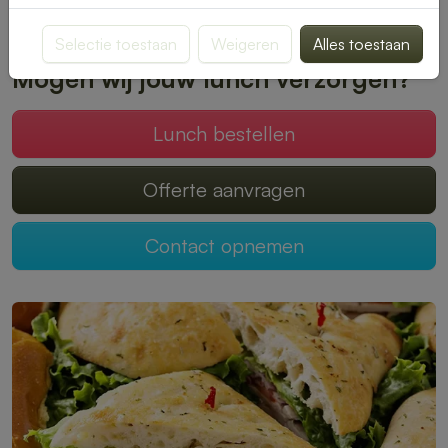
Plaats je bestelling online en geniet zonder zorgen van een
heerlijke lunch.
Selectie toestaan
Weigeren
Alles toestaan
Mogen wij jouw lunch verzorgen?
Lunch bestellen
Offerte aanvragen
Contact opnemen