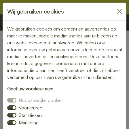
Wij gebruiken cookies
€ 0,00
Offerte
Bestellen
We gebruiken cookies om content en advertenties op
maat te maken, sociale mediafuncties aan te bieden en
ons websiteverkeer te analyseren. We delen ook
Nederland
» Donkerbroek
informatie over uw gebruik van onze site met onze social
media-, advertentie- en analysepartners. Deze partners
Lunch bezorgen in
kunnen deze gegevens combineren met andere
Donkerbroek – smaakvol en
informatie die u aan hen heeft verstrekt of die zij hebben
verzameld op basis van uw gebruik van hun diensten.
gemakkelijk
Geef uw voorkeur aan:
Een gezonde lunch zonder moeite? Laat je lunch bezorgen
Noodzakelijke cookies
in Donkerbroek en geniet van verse gerechten op jouw
gewenste locatie. Van kleurrijke salades tot knapperige
Voorkeuren
broodjes – wij bezorgen jouw lunch vers en op tijd.
Statistieken
Marketing
Plaats eenvoudig je bestelling online en laat je verrassen