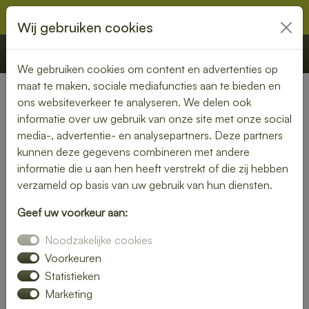
Wij gebruiken cookies
€ 0,00
Offerte
Bestellen
We gebruiken cookies om content en advertenties op
maat te maken, sociale mediafuncties aan te bieden en
ons websiteverkeer te analyseren. We delen ook
Nederland
» Drongelen
informatie over uw gebruik van onze site met onze social
media-, advertentie- en analysepartners. Deze partners
Lunch laten bezorgen in
kunnen deze gegevens combineren met andere
Drongelen – gezond, vers en
informatie die u aan hen heeft verstrekt of die zij hebben
verzameld op basis van uw gebruik van hun diensten.
gemakkelijk
Geef uw voorkeur aan:
Een gezonde lunch zonder moeite? Laat je lunch bezorgen
Noodzakelijke cookies
in Drongelen en geniet van verse gerechten op jouw
gewenste locatie. Van kleurrijke salades tot knapperige
Voorkeuren
broodjes – wij bezorgen jouw lunch vers en op tijd.
Statistieken
Marketing
Plaats eenvoudig je bestelling online en laat je verrassen