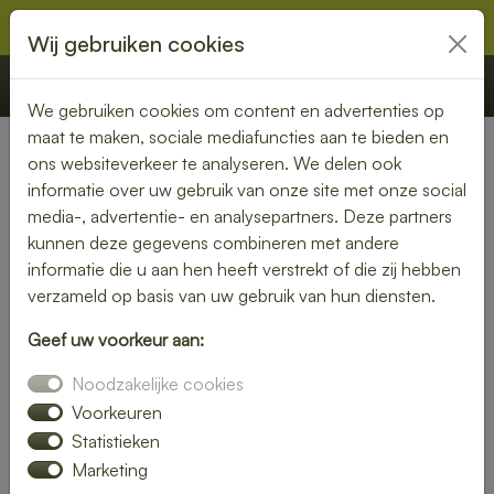
Wij gebruiken cookies
€ 0,00
Offerte
Bestellen
We gebruiken cookies om content en advertenties op
maat te maken, sociale mediafuncties aan te bieden en
ons websiteverkeer te analyseren. We delen ook
Nederland
» Duizel
informatie over uw gebruik van onze site met onze social
media-, advertentie- en analysepartners. Deze partners
Lunch laten bezorgen in
kunnen deze gegevens combineren met andere
Duizel – gemak en kwaliteit
informatie die u aan hen heeft verstrekt of die zij hebben
verzameld op basis van uw gebruik van hun diensten.
aan je deur
Geef uw voorkeur aan:
Heb je trek in een heerlijke lunch, maar wil je liever niet zelf
Noodzakelijke cookies
de keuken in? Laat je lunch bezorgen in Duizel en geniet
van een smaakvolle maaltijd zonder moeite. Of je nu kiest
Voorkeuren
voor een vers belegd broodje, een gezonde salade of een
Statistieken
warme maaltijd – wij brengen jouw lunch vers en op tijd bij
Marketing
je thuis of op kantoor.