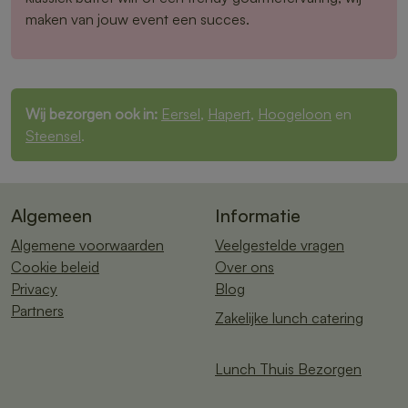
maken van jouw event een succes.
Wij bezorgen ook in:
Eersel
,
Hapert
,
Hoogeloon
en
Steensel
.
Algemeen
Informatie
Algemene voorwaarden
Veelgestelde vragen
Cookie beleid
Over ons
Privacy
Blog
Partners
Zakelijke lunch catering
Lunch Thuis Bezorgen