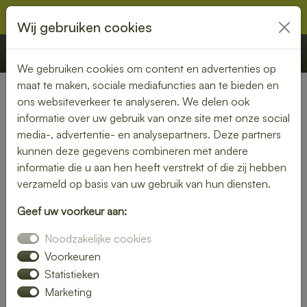
Wij gebruiken cookies
€ 0,00
Offerte
Bestellen
We gebruiken cookies om content en advertenties op
maat te maken, sociale mediafuncties aan te bieden en
ons websiteverkeer te analyseren. We delen ook
Nederland
» Echteld
informatie over uw gebruik van onze site met onze social
media-, advertentie- en analysepartners. Deze partners
Heerlijke lunch bezorgen in
kunnen deze gegevens combineren met andere
Echteld – snel, vers en
informatie die u aan hen heeft verstrekt of die zij hebben
verzameld op basis van uw gebruik van hun diensten.
gemakkelijk
Geef uw voorkeur aan:
Trakteer jezelf op een smaakvolle lunch zonder moeite. Laat
Noodzakelijke cookies
je lunch bezorgen in Echteld en kies uit een gevarieerd
menu van verse broodjes, gezonde salades en warme
Voorkeuren
maaltijden. Ideaal voor thuis of op kantoor.
Statistieken
Marketing
Onze gerechten worden met liefde bereid en snel geleverd,