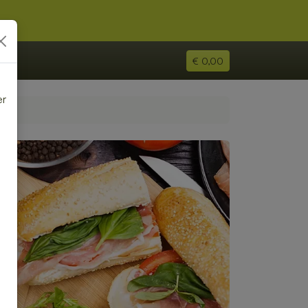
€ 0,00
er
e