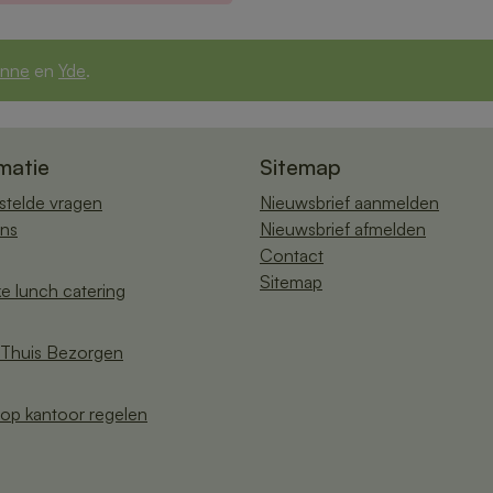
nne
en
Yde
.
matie
Sitemap
stelde vragen
Nieuwsbrief aanmelden
ns
Nieuwsbrief afmelden
Contact
Sitemap
ke lunch catering
Thuis Bezorgen
op kantoor regelen