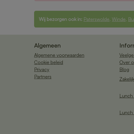
Wij bezorgen ook in:
Paterswolde
,
Winde
,
Bu
Algemeen
Infor
Algemene voorwaarden
Veelge
Cookie beleid
Over o
Privacy
Blog
Partners
Zakelij
Lunch 
Lunch 