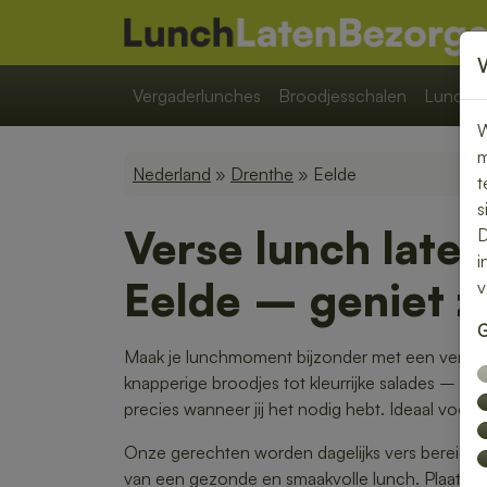
Vergaderlunches
Broodjesschalen
Lunchpa
W
m
Nederland
»
Drenthe
» Eelde
t
s
Verse lunch late
D
i
Eelde – geniet z
v
G
Maak je lunchmoment bijzonder met een verse l
knapperige broodjes tot kleurrijke salades – w
precies wanneer jij het nodig hebt. Ideaal voor 
Onze gerechten worden dagelijks vers bereid en 
van een gezonde en smaakvolle lunch. Plaats je 