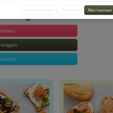
Selectie toestaan
Weigeren
Alles toestaan
 verzorgen?
stellen
anvragen
opnemen