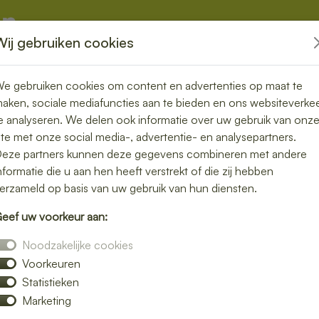
Wij gebruiken cookies
kketten
Overige
e gebruiken cookies om content en advertenties op maat te
aken, sociale mediafuncties aan te bieden en ons websiteverke
e analyseren. We delen ook informatie over uw gebruik van onz
ite met onze social media-, advertentie- en analysepartners.
n bezorgen in
eze partners kunnen deze gegevens combineren met andere
nformatie die u aan hen heeft verstrekt of die zij hebben
onder zorgen
erzameld op basis van uw gebruik van hun diensten.
eef uw voorkeur aan:
unch bezorgservice in Eelde. Van
Noodzakelijke cookies
ij bezorgen jouw favoriete lunchgerechten
Voorkeuren
thuis, op kantoor of tijdens een vergadering.
Statistieken
met zorg verpakt, zodat jij kunt genieten
Marketing
bestelling eenvoudig online en laat je