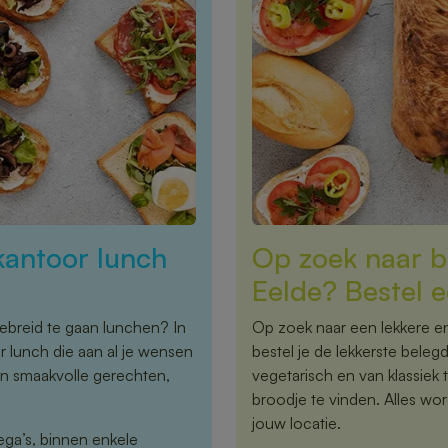
kantoor lunch
Op zoek naar b
Eelde? Bestel e
ebreid te gaan lunchen? In
Op zoek naar een lekkere en
r lunch die aan al je wensen
bestel je de lekkerste beleg
en smaakvolle gerechten,
vegetarisch en van klassiek 
broodje te vinden. Alles wor
jouw locatie.
ega’s, binnen enkele