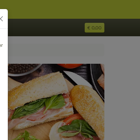
€ 0,00
er
e