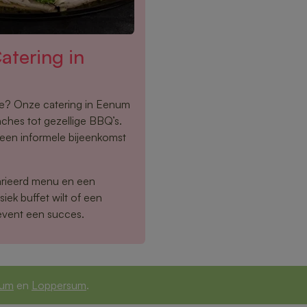
tering in
doe? Onze catering in Eenum
nches tot gezellige BBQ’s.
f een informele bijeenkomst
arieerd menu en een
siek buffet wilt of een
event een succes.
dum
en
Loppersum
.