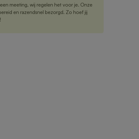
een meeting, wij regelen het voor je. Onze
reid en razendsnel bezorgd. Zo hoef jij
!