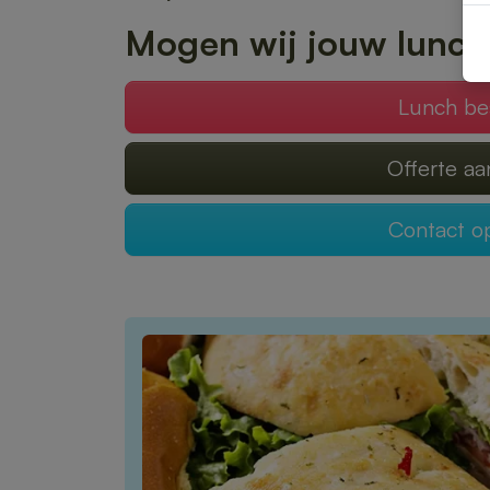
Mogen wij jouw lunch
Lunch be
Offerte a
Contact 