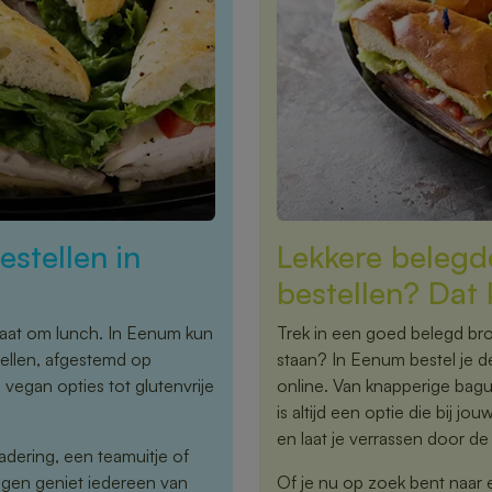
stellen in
Lekkere belegd
bestellen? Dat 
 gaat om lunch. In Eenum kun
Trek in een goed belegd bro
ellen, afgestemd op
staan? In Eenum bestel je 
egan opties tot glutenvrije
online. Van knapperige bagu
is altijd een optie die bij j
en laat je verrassen door de 
adering, een teamuitje of
ngen geniet iedereen van
Of je nu op zoek bent naar 