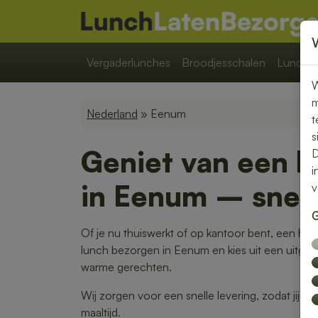
Vergaderlunches
Broodjesschalen
Lunchpa
W
m
Nederland
» Eenum
t
s
Geniet van een b
D
i
in Eenum – snel
v
G
Of je nu thuiswerkt of op kantoor bent, een heer
lunch bezorgen in Eenum en kies uit een uitgeb
warme gerechten.
Wij zorgen voor een snelle levering, zodat jij 
maaltijd.