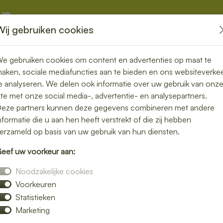
Wij gebruiken cookies
kketten
Overige
e gebruiken cookies om content en advertenties op maat te
aken, sociale mediafuncties aan te bieden en ons websiteverke
e analyseren. We delen ook informatie over uw gebruik van onz
ite met onze social media-, advertentie- en analysepartners.
ezorgde lunch
eze partners kunnen deze gegevens combineren met andere
nformatie die u aan hen heeft verstrekt of die zij hebben
 en smaakvol
erzameld op basis van uw gebruik van hun diensten.
eef uw voorkeur aan:
lijke lunch maakt je dag compleet. Laat je
Noodzakelijke cookies
reid assortiment verse broodjes, salades en
Voorkeuren
Statistieken
onbezorgd kunt genieten van een smakelijke
Marketing