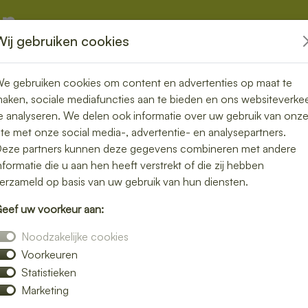
Wij gebruiken cookies
kketten
Overige
e gebruiken cookies om content en advertenties op maat te
aken, sociale mediafuncties aan te bieden en ons websiteverke
e analyseren. We delen ook informatie over uw gebruik van onz
ite met onze social media-, advertentie- en analysepartners.
in Eibergen –
eze partners kunnen deze gegevens combineren met andere
nformatie die u aan hen heeft verstrekt of die zij hebben
ou thuis of op
erzameld op basis van uw gebruik van hun diensten.
eef uw voorkeur aan:
Noodzakelijke cookies
Voorkeuren
lunch bezorgen in Eibergen en geniet van
Statistieken
 een rijk belegd broodje, een frisse salade of
Marketing
p locatie.