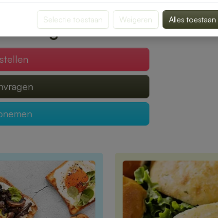
gen van een heerlijke lunch.
Selectie toestaan
Weigeren
Alles toestaan
 verzorgen?
stellen
anvragen
opnemen