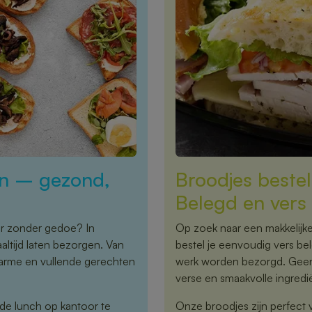
en – gezond,
Broodjes beste
Belegd en vers 
or zonder gedoe? In
Op zoek naar een makkelijke
ltijd laten bezorgen. Van
bestel je eenvoudig vers bel
warme en vullende gerechten
werk worden bezorgd. Geen 
verse en smaakvolle ingredi
 de lunch op kantoor te
Onze broodjes zijn perfect 