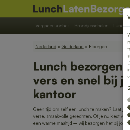
Vergaderlunches
Broodjesschalen
Lunchpa
W
m
Nederland
»
Gelderland
» Eibergen
t
s
Lunch bezorgen 
D
i
vers en snel bij j
v
G
kantoor
Geen tijd om zelf een lunch te maken? Laat je 
verse, smaakvolle gerechten. Of je nu kiest voor
een warme maaltijd – wij bezorgen het bij jou o