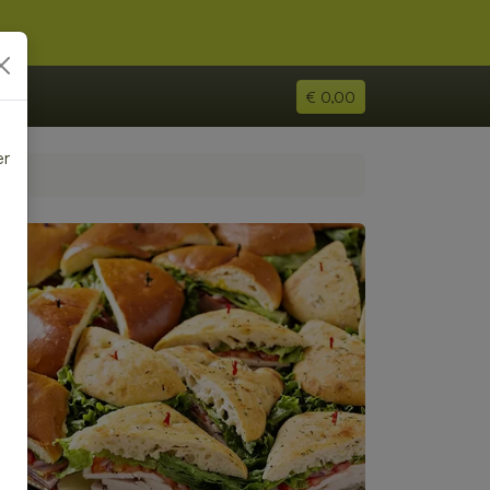
€ 0,00
er
e