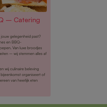
Q – Catering
ij jouw gelegenheid past?
ches en BBQ-
roepen. Van luxe broodjes
teiten – wij stemmen alles af
n wij culinaire beleving
 bijeenkomst organiseert of
ereen van heerlijk eten