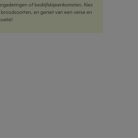
vergaderingen of bedrijfsbijeenkomsten. Kies
n broodsoorten, en geniet van een verse en
oeite!