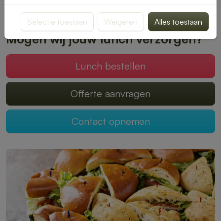
Plaats je bestelling online en geniet zonder zorgen van een
heerlijke lunch.
Selectie toestaan
Weigeren
Alles toestaan
Mogen wij jouw lunch verzorgen?
Lunch bestellen
Offerte aanvragen
Contact opnemen