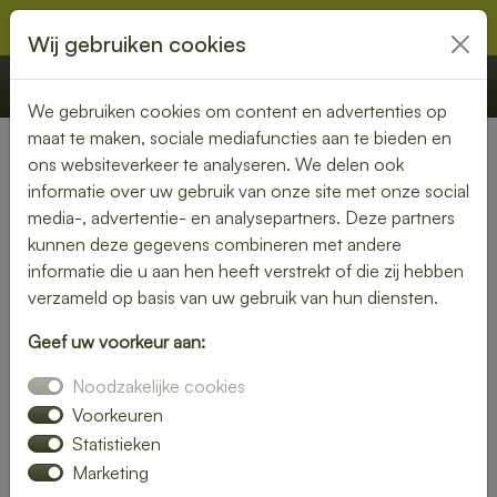
Wij gebruiken cookies
€ 0,00
Offerte
Bestellen
We gebruiken cookies om content en advertenties op
maat te maken, sociale mediafuncties aan te bieden en
ons websiteverkeer te analyseren. We delen ook
Nederland
» Eppenhuizen
informatie over uw gebruik van onze site met onze social
media-, advertentie- en analysepartners. Deze partners
Lunch bezorgen in
kunnen deze gegevens combineren met andere
Eppenhuizen – vers en snel
informatie die u aan hen heeft verstrekt of die zij hebben
verzameld op basis van uw gebruik van hun diensten.
bij jou thuis of op kantoor
Geef uw voorkeur aan:
Geen tijd om zelf een lunch te maken? Laat je lunch
Noodzakelijke cookies
bezorgen in Eppenhuizen en geniet van verse, smaakvolle
gerechten. Of je nu kiest voor een rijk belegd broodje, een
Voorkeuren
frisse salade of een warme maaltijd – wij bezorgen het bij
Statistieken
jou op locatie.
Marketing