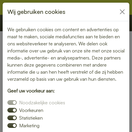
Wij gebruiken cookies
€ 0,00
Offerte
Bestellen
We gebruiken cookies om content en advertenties op
maat te maken, sociale mediafuncties aan te bieden en
ons websiteverkeer te analyseren. We delen ook
Nederland
» Espel
informatie over uw gebruik van onze site met onze social
media-, advertentie- en analysepartners. Deze partners
Lunch bezorgen in Espel –
kunnen deze gegevens combineren met andere
vers, snel en zorgeloos
informatie die u aan hen heeft verstrekt of die zij hebben
verzameld op basis van uw gebruik van hun diensten.
genieten
Geef uw voorkeur aan:
Een goede lunch maakt je dag compleet. Laat je lunch
Noodzakelijke cookies
bezorgen in Espel en geniet van verse, smakelijke gerechten
zonder gedoe. Van luxe broodjes tot gezonde bowls – wij
Voorkeuren
bezorgen jouw favoriete lunch waar jij maar wilt.
Statistieken
Marketing
Bestel eenvoudig online en wij zorgen voor een snelle