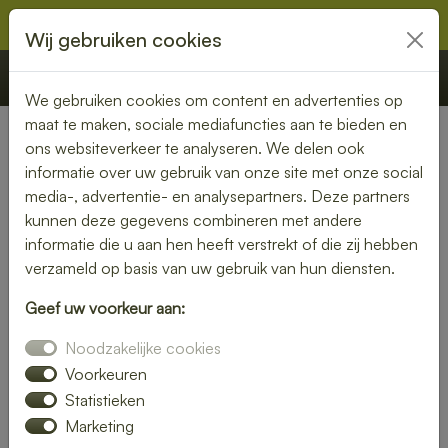
Wij gebruiken cookies
€ 0,00
Offerte
Bestellen
We gebruiken cookies om content en advertenties op
maat te maken, sociale mediafuncties aan te bieden en
ons websiteverkeer te analyseren. We delen ook
Nederland
» Etten-Leur
informatie over uw gebruik van onze site met onze social
media-, advertentie- en analysepartners. Deze partners
Lunch laten bezorgen in
kunnen deze gegevens combineren met andere
Etten-Leur – gemak en
informatie die u aan hen heeft verstrekt of die zij hebben
verzameld op basis van uw gebruik van hun diensten.
kwaliteit aan je deur
Geef uw voorkeur aan:
Heb je trek in een heerlijke lunch, maar wil je liever niet zelf
Noodzakelijke cookies
de keuken in? Laat je lunch bezorgen in Etten-Leur en
geniet van een smaakvolle maaltijd zonder moeite. Of je nu
Voorkeuren
kiest voor een vers belegd broodje, een gezonde salade of
Statistieken
een warme maaltijd – wij brengen jouw lunch vers en op tijd
Marketing
bij je thuis of op kantoor.