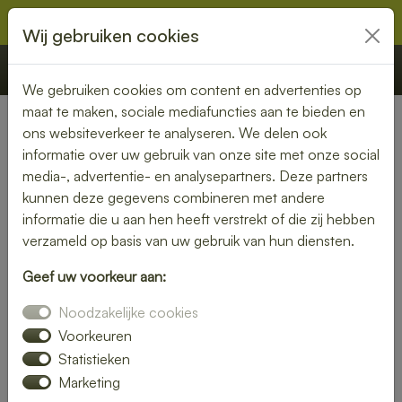
Wij gebruiken cookies
€ 0,00
Offerte
Bestellen
We gebruiken cookies om content en advertenties op
maat te maken, sociale mediafuncties aan te bieden en
ons websiteverkeer te analyseren. We delen ook
Nederland
» Ewijk
informatie over uw gebruik van onze site met onze social
media-, advertentie- en analysepartners. Deze partners
Lunch laten bezorgen in Ewijk
kunnen deze gegevens combineren met andere
– gezond, vers en
informatie die u aan hen heeft verstrekt of die zij hebben
verzameld op basis van uw gebruik van hun diensten.
gemakkelijk
Geef uw voorkeur aan:
Een gezonde lunch zonder moeite? Laat je lunch bezorgen
Noodzakelijke cookies
in Ewijk en geniet van verse gerechten op jouw gewenste
locatie. Van kleurrijke salades tot knapperige broodjes – wij
Voorkeuren
bezorgen jouw lunch vers en op tijd.
Statistieken
Marketing
Plaats eenvoudig je bestelling online en laat je verrassen