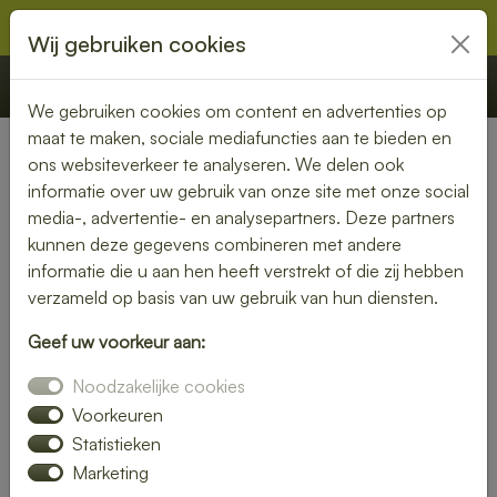
Wij gebruiken cookies
€ 0,00
Offerte
Bestellen
We gebruiken cookies om content en advertenties op
maat te maken, sociale mediafuncties aan te bieden en
ons websiteverkeer te analyseren. We delen ook
Nederland
» Gameren
informatie over uw gebruik van onze site met onze social
media-, advertentie- en analysepartners. Deze partners
Heerlijke lunch bezorgen in
kunnen deze gegevens combineren met andere
Gameren – snel, vers en
informatie die u aan hen heeft verstrekt of die zij hebben
verzameld op basis van uw gebruik van hun diensten.
gemakkelijk
Geef uw voorkeur aan:
Trakteer jezelf op een smaakvolle lunch zonder moeite. Laat
Noodzakelijke cookies
je lunch bezorgen in Gameren en kies uit een gevarieerd
menu van verse broodjes, gezonde salades en warme
Voorkeuren
maaltijden. Ideaal voor thuis of op kantoor.
Statistieken
Marketing
Onze gerechten worden met liefde bereid en snel geleverd,